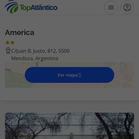
America
Destinos
C/Juan B. Justo, 812, 5500
Voos
Mendoza, Argentina
Hotéis
Ver mapa
Voos + Hotel
Pacotes de Férias
Disneyland ® Paris
Escapadinhas