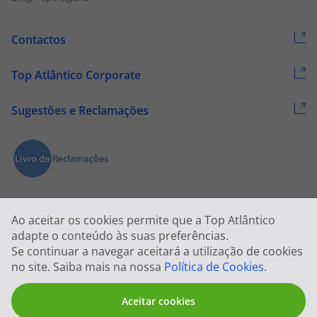
Contactos
Top Atlântico Corporate
Sugestões e Reclamações
Ao aceitar os cookies permite que a Top Atlântico
adapte o conteúdo às suas preferências.
Se continuar a navegar aceitará a utilização de cookies
2026 © Todos os direitos reservados:
Top Atlântico, Viagens e Turismo
no site. Saiba mais na nossa
Política de Cookies
.
S.A. – RNAVT 1833
Aceitar cookies