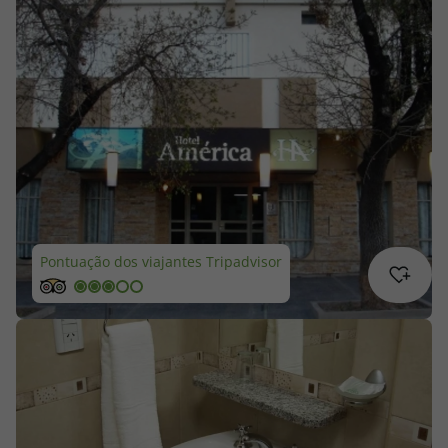
Cruzeiros
Promoções
Especialistas
Cheque Viagem
Rede de Lojas
Pontuação dos viajantes Tripadvisor
Blog TopViagens
Área de Cliente