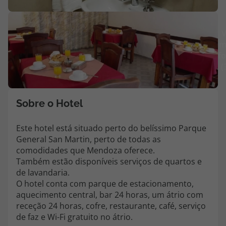
Agências
V
m
Contactos
fo
(
Apoio ao cliente em Portugal
218 925 471
Custo de uma chamada para a rede fixa nacional.
Sobre o Hotel
Apoio ao cliente no Estrangeiro
218 925 471
Este hotel está situado perto do belíssimo Parque
General San Martin, perto de todas as
Custo de uma chamada para a rede fixa nacional.
comodidades que Mendoza oferece.
A sua agência de viagens Top Atlântico tem a preocupação de estar
Também estão disponíveis serviços de quartos e
sempre mais perto de si, para maior comodidade e total facilidade
de lavandaria.
na marcação das suas viagens, tem ainda ao seu dispor o nosso call
O hotel conta com parque de estacionamento,
center a funcionar todos os dias úteis das 10:00 às 20:00 e Sábado
aquecimento central, bar 24 horas, um átrio com
das 10:00 às 14:00.
receção 24 horas, cofre, restaurante, café, serviço
de faz e Wi-Fi gratuito no átrio.