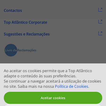
Contactos
Top Atlântico Corporate
Sugestões e Reclamações
Ao aceitar os cookies permite que a Top Atlântico
adapte o conteúdo às suas preferências.
Se continuar a navegar aceitará a utilização de cookies
2026 © Todos os direitos reservados:
Top Atlântico, Viagens e Turismo
no site. Saiba mais na nossa
Política de Cookies
.
S.A. – RNAVT 1833
Aceitar cookies