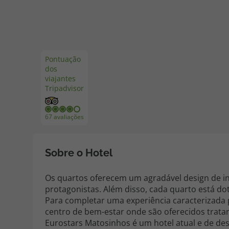
Pacotes de Férias
Cheque V
Pontuação
Disneyland ® Paris
Blog TopV
dos
viajantes
Tripadvisor
67 avaliações
Sobre o Hotel
Os quartos oferecem um agradável design de in
protagonistas. Além disso, cada quarto está do
Para completar uma experiência caracterizada p
centro de bem-estar onde são oferecidos trat
Eurostars Matosinhos é um hotel atual e de de