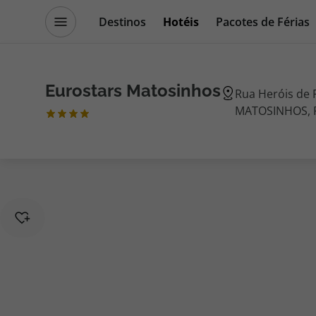
Destinos
Hotéis
Pacotes de Férias
Promoções
Blog TopViagens
Eurostars Matosinhos
Rua Heróis de 
MATOSINHOS, P
Destinos
Escapadi
Voos
Cruzeiros
Hotéis
Promoçõe
Voos + Hotel
Especialis