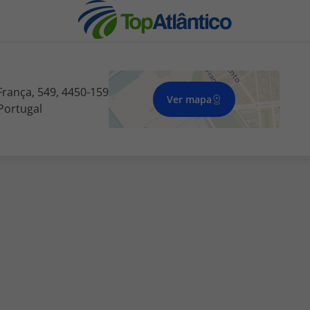
França, 549, 4450-159
Ver mapa
ortugal
nhas
s
tas