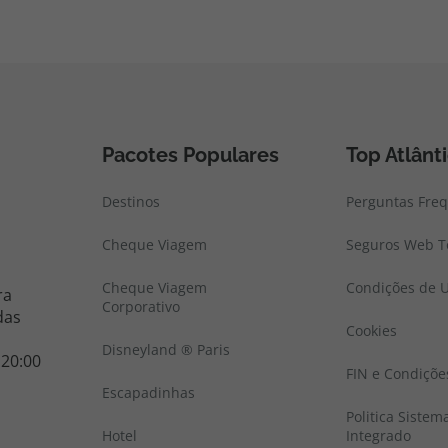
Pacotes Populares
Top Atlânt
Destinos
Perguntas Fre
Cheque Viagem
Seguros Web To
Cheque Viagem
Condições de U
ra
Corporativo
das
Cookies
Disneyland ® Paris
 20:00
FIN e Condiçõe
Escapadinhas
Politica Sistem
Hotel
Integrado