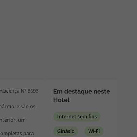
218 925 471
A sua agência de viagens Top Atlântico tem a preocupação de
estar sempre mais perto de si, para maior comodidade e total
facilidade na marcação das suas viagens, tem ainda ao seu
dispor o nosso call center a funcionar todos os dias úteis das
10:00 às 20:00 e Sábado das 10:00 às 14:00.
Licença Nº 8693
Em destaque neste
Hotel
 mármore são os
Internet sem fios
nterior, um
Ginásio
Wi-Fi
 completas para