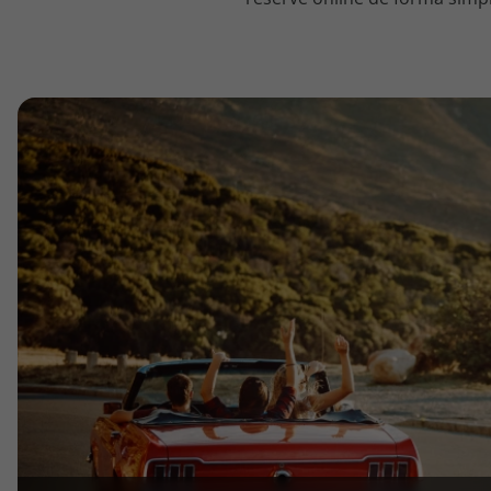
topatlantico@topatlantico.com