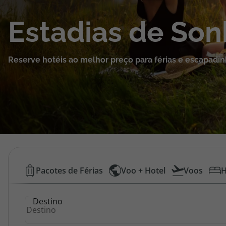
Cruzeiros
Estadias de So
Promoções
Reserve hotéis ao melhor preço para férias e escapadin
Especialistas
Cheque Viagem
Rede de Lojas
Blog TopViagens
Hotéis
Pacotes de Férias
Voo + Hotel
Voos
H
Baratos
Área de Cliente
Destino
|