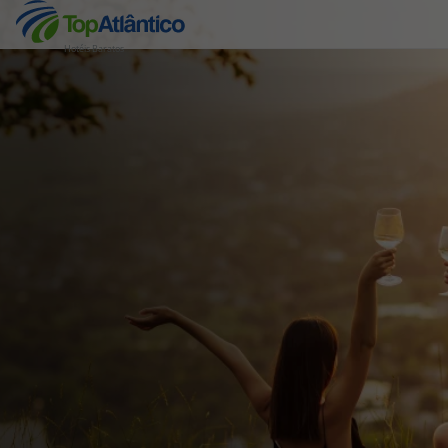
Hotéis Baratos
Destinos
Voos
Hotéis
Voos + Hotel
Pacotes de Férias
Disneyland ® Paris
Escapadinhas