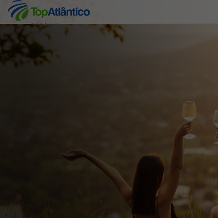
Hotéis Baratos
Destinos
Voos
Hotéis
Voos + Hotel
Pacotes de Férias
Disneyland ® Paris
Escapadinhas