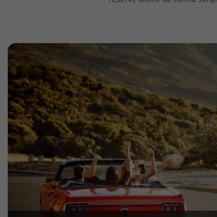
topatlantico@topatlantico.com