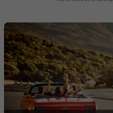
topatlantico@topatlantico.com