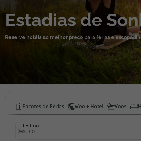
Cruzeiros
Estadias de So
Promoções
Reserve hotéis ao melhor preço para férias e escapadin
Especialistas
Cheque Viagem
Rede de Lojas
Blog TopViagens
Hotéis
Pacotes de Férias
Voo + Hotel
Voos
H
Baratos
Área de Cliente
Destino
|