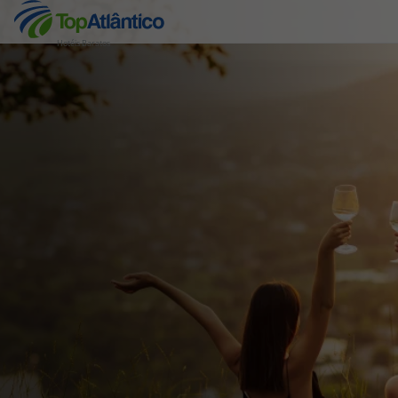
Hotéis Baratos
Destinos
Voos
Hotéis
Voos + Hotel
Pacotes de Férias
Disneyland ® Paris
Escapadinhas