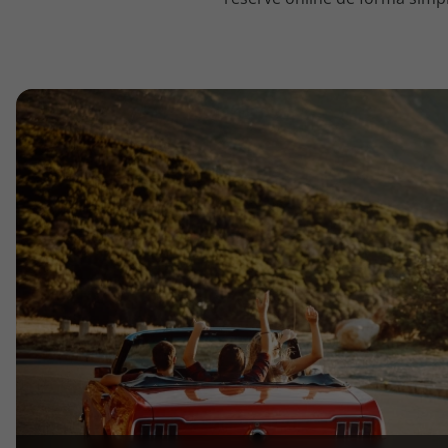
topatlantico@topatlantico.com