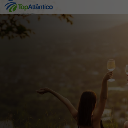
Hotéis Baratos
Destinos
Voos
Hotéis
Voos + Hotel
Pacotes de Férias
Disneyland ® Paris
Escapadinhas