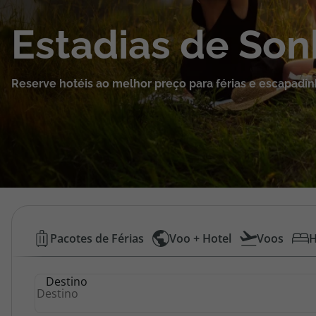
Cruzeiros
Estadias de So
Promoções
Reserve hotéis ao melhor preço para férias e escapadin
Especialistas
Cheque Viagem
Rede de Lojas
Blog TopViagens
Hotéis
Pacotes de Férias
Voo + Hotel
Voos
H
Baratos
Área de Cliente
Destino
|