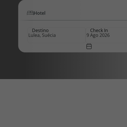
Hotel
Pacotes de Férias
Cheque V
Destino
Check In
Disneyland ® Paris
Blog TopV