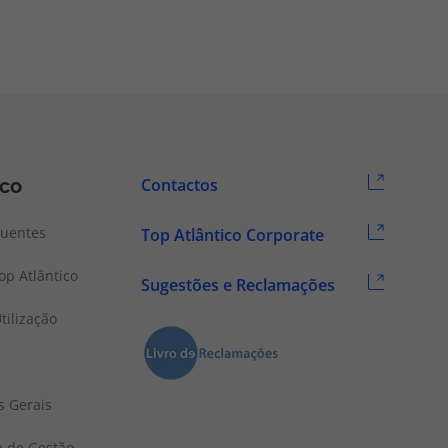
ico
Contactos
quentes
Top Atlântico Corporate
p Atlântico
Sugestões e Reclamações
tilização
s Gerais
a de Gestão