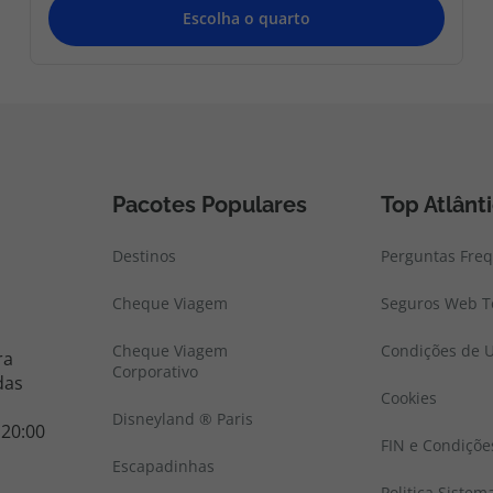
Pacotes Populares
Top Atlânt
Destinos
Perguntas Fre
Cheque Viagem
Seguros Web To
Cheque Viagem
Condições de U
ra
Corporativo
das
Cookies
Disneyland ® Paris
 20:00
FIN e Condiçõe
Escapadinhas
Politica Sistem