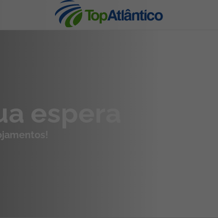
nhas
sua espera
lojamentos!
s
tas