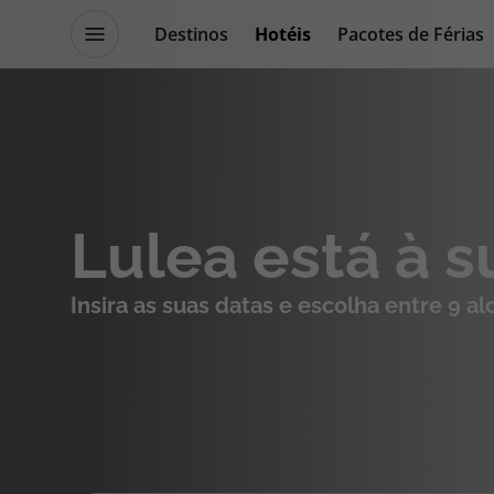
Destinos
Hotéis
Pacotes de Férias
Promoções
Blog TopViagens
Destinos
Escapadi
Lulea está à 
Voos
Cruzeiros
Insira as suas datas e escolha entre 9 a
Hotéis
Promoçõe
Voos + Hotel
Especialis