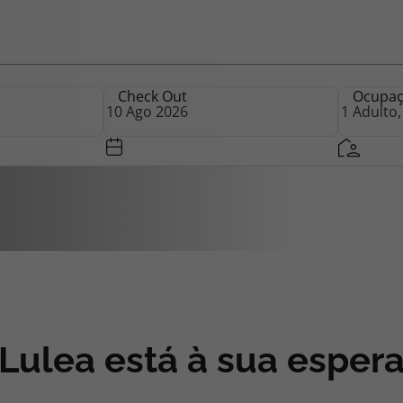
iagem
Check Out
Ocupa
iagens
Lulea está à sua esper