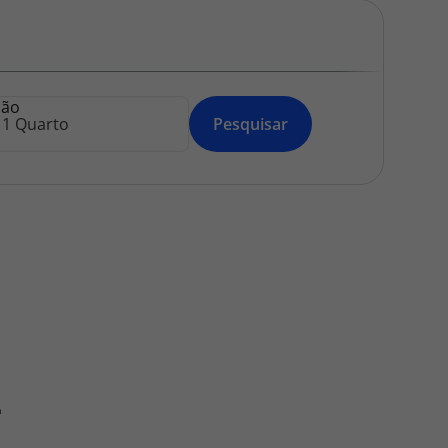
218 925 471
A sua agência de viagens Top Atlântico tem a preocupação de
estar sempre mais perto de si, para maior comodidade e total
facilidade na marcação das suas viagens, tem ainda ao seu
ção
dispor o nosso call center a funcionar todos os dias úteis das
Pesquisar
10:00 às 20:00 e Sábado das 10:00 às 14:00.
a