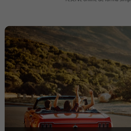
topatlantico@topatlantico.com