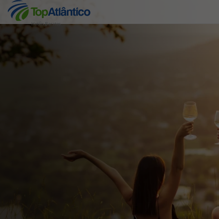
Hotéis Baratos
Destinos
Voos
Hotéis
Voos + Hotel
Pacotes de Férias
Disneyland ® Paris
Escapadinhas