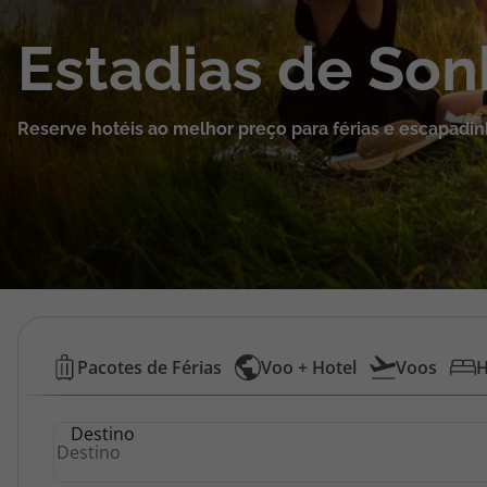
Cruzeiros
Estadias de So
Promoções
Reserve hotéis ao melhor preço para férias e escapadin
Especialistas
Cheque Viagem
Rede de Lojas
Blog TopViagens
Hotéis
Pacotes de Férias
Voo + Hotel
Voos
H
Baratos
Área de Cliente
Destino
|