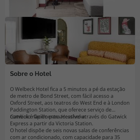
Agências
V
Contactos
m
Apoio ao cliente em Portugal
fo
(
218 925 471
Custo de uma chamada para a rede fixa nacional.
Apoio ao cliente no Estrangeiro
Sobre o Hotel
218 925 471
Custo de uma chamada para a rede fixa nacional.
O Welbeck Hotel fica a 5 minutos a pé da estação
de metro de Bond Street, com fácil acesso a
A sua agência de viagens Top Atlântico tem a preocupação de estar
Oxford Street, aos teatros do West End e à London
sempre mais perto de si, para maior comodidade e total facilidade
Paddington Station, que oferece serviço de
na marcação das suas viagens, tem ainda ao seu dispor o nosso call
center a funcionar todos os dias úteis das 10:00 às 20:00 e Sábado
comboio rápido para Heathrow.
Gatwick é facilmente acessível através do Gatwick
das 10:00 às 14:00.
Express a partir da Victoria Station.
O hotel dispõe de seis novas salas de conferências
com ar condicionado, com capacidade para 35