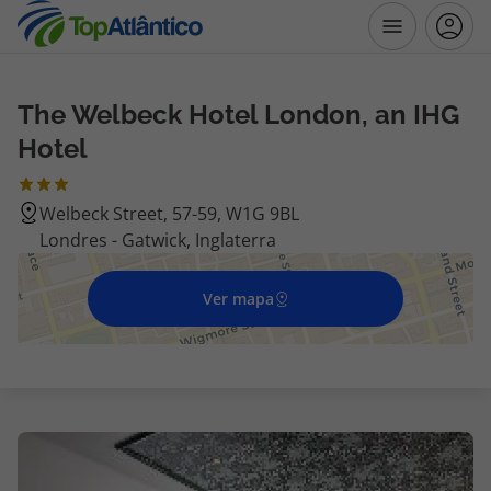
The Welbeck Hotel London, an IHG
Destinos
Hotel
Voos
Welbeck Street, 57-59, W1G 9BL
Londres - Gatwick, Inglaterra
Hotéis
Voos + Hotel
Ver mapa
Pacotes de Férias
Disneyland ® Paris
Escapadinhas