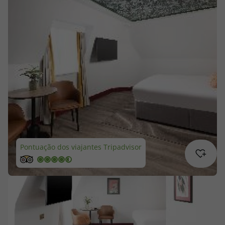
Cruzeiros
Promoções
Especialistas
Cheque Viagem
Rede de Lojas
Blog TopViagens
Pontuação dos viajantes Tripadvisor
Área de Cliente