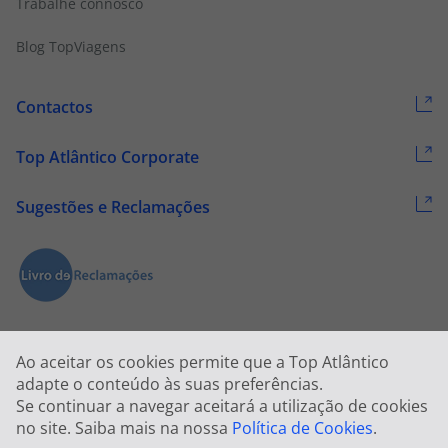
Trabalhe connosco
Blog TopViagens
Contactos
Top Atlântico Corporate
Sugestões e Reclamações
Ao aceitar os cookies permite que a Top Atlântico
adapte o conteúdo às suas preferências.
Se continuar a navegar aceitará a utilização de cookies
2026 © Todos os direitos reservados:
Top Atlântico, Viagens e Turismo
no site. Saiba mais na nossa
Política de Cookies
.
S.A. – RNAVT 1833