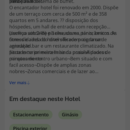
frente ao hotel.
para o mar.
almoço em sistema de buffet.
topatlantico@topatlantico.com
O encantador hotel foi renovado em 2000. Dispõe
de um terraço com cerca de 500 m² e de 358
quartos em 5 andares. ?? disposição dos
hóspedes, um hall de entrada com recepção
(serviço sob 24h) e 3 elevadores panorâmicos. As
Usufrua ainda de piscina, sauna, ténis, centro de
comodidades do hotel oferecem ainda um
fitness e ainda do diversificado programa de
agradável bar e um restaurante climatizado. Na
animação.
parte exterior existem ainda possibilidades de
Situado na primeira linha da praia¬A poucos
parqueamento.
minutos do centro urbano¬Bem situado e com
facil acesso¬Dispõe de amplias zonas
nobres¬Zonas comerciais e de lazer ao
redor¬Posibilidade de pratica de esporte ao redor.
Ver mais
Em destaque neste Hotel
Estacionamento
Ginásio
Piscina exterior