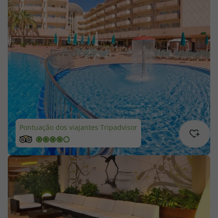
Cruzeiros
Promoções
Especialistas
Cheque Viagem
Rede de Lojas
Pontuação dos viajantes Tripadvisor
Blog TopViagens
Área de Cliente