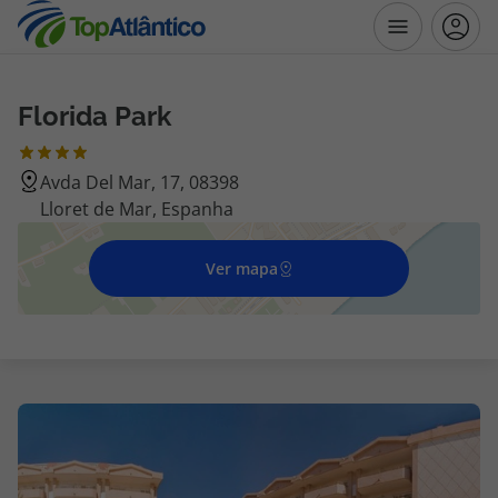
Florida Park
Destinos
Avda Del Mar, 17, 08398
Voos
Lloret de Mar, Espanha
Hotéis
Ver mapa
Voos + Hotel
Pacotes de Férias
Disneyland ® Paris
Escapadinhas