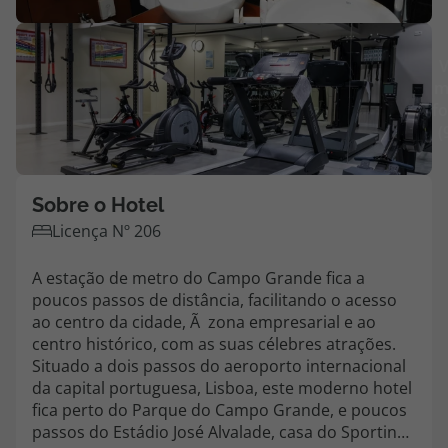
Agências
V
m
Contactos
fo
(
Apoio ao cliente em Portugal
218 925 471
Custo de uma chamada para a rede fixa nacional.
Sobre o Hotel
Apoio ao cliente no Estrangeiro
Licença Nº 206
218 925 471
A estação de metro do Campo Grande fica a
Custo de uma chamada para a rede fixa nacional.
poucos passos de distância, facilitando o acesso
A sua agência de viagens Top Atlântico tem a preocupação de estar
ao centro da cidade, Ã zona empresarial e ao
sempre mais perto de si, para maior comodidade e total facilidade
centro histórico, com as suas célebres atrações.
na marcação das suas viagens, tem ainda ao seu dispor o nosso call
Situado a dois passos do aeroporto internacional
center a funcionar todos os dias úteis das 10:00 às 20:00 e Sábado
da capital portuguesa, Lisboa, este moderno hotel
das 10:00 às 14:00.
fica perto do Parque do Campo Grande, e poucos
passos do Estádio José Alvalade, casa do Sporting