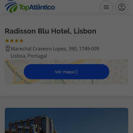
Radisson Blu Hotel, Lisbon
Destinos
Marechal Craveiro Lopes, 390, 1749-009
Voos
Lisboa, Portugal
Hotéis
Ver mapa
Voos + Hotel
Pacotes de Férias
Disneyland ® Paris
Escapadinhas