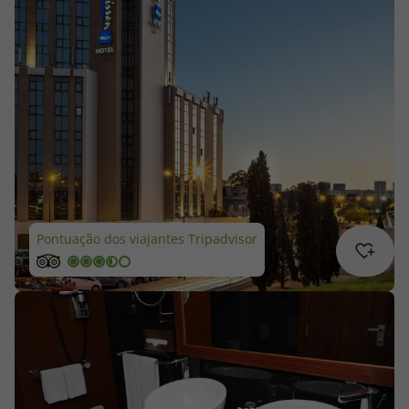
Cruzeiros
Promoções
Especialistas
Cheque Viagem
Rede de Lojas
Pontuação dos viajantes Tripadvisor
Blog TopViagens
Área de Cliente