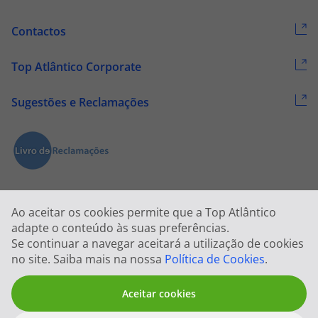
Contactos
Top Atlântico Corporate
Sugestões e Reclamações
Ao aceitar os cookies permite que a Top Atlântico
adapte o conteúdo às suas preferências.
Se continuar a navegar aceitará a utilização de cookies
2026 © Todos os direitos reservados:
Top Atlântico, Viagens e Turismo
no site. Saiba mais na nossa
Política de Cookies
.
S.A. – RNAVT 1833
Aceitar cookies