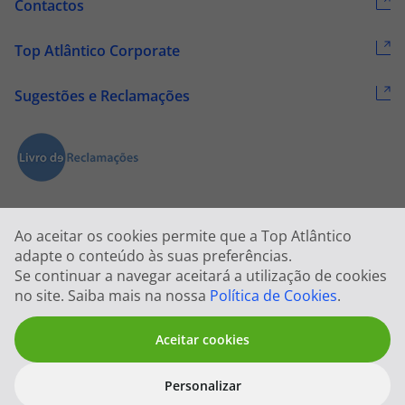
Contactos
Top Atlântico Corporate
Sugestões e Reclamações
Ao aceitar os cookies permite que a Top Atlântico
adapte o conteúdo às suas preferências.
Se continuar a navegar aceitará a utilização de cookies
2026 © Todos os direitos reservados:
Top Atlântico, Viagens e Turismo
no site. Saiba mais na nossa
Política de Cookies
.
S.A. – RNAVT 1833
Aceitar cookies
Personalizar