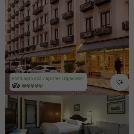
Cruzeiros
Promoções
Especialistas
Cheque Viagem
Rede de Lojas
Pontuação dos viajantes Tripadvisor
Blog TopViagens
Área de Cliente