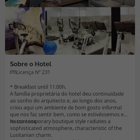
Agências
V
m
Contactos
fo
(
Apoio ao cliente em Portugal
218 925 471
Custo de uma chamada para a rede fixa nacional.
Sobre o Hotel
Apoio ao cliente no Estrangeiro
Licença Nº 231
218 925 471
* Breakfast until 11:00h.
Custo de uma chamada para a rede fixa nacional.
A família proprietária do hotel deu continuidade
A sua agência de viagens Top Atlântico tem a preocupação de estar
ao sonho do arquitecto e, ao longo dos anos,
sempre mais perto de si, para maior comodidade e total facilidade
criou aqui um ambiente de bom gosto informal
na marcação das suas viagens, tem ainda ao seu dispor o nosso call
que nos faz sentir bem, como se estivéssemos em
center a funcionar todos os dias úteis das 10:00 às 20:00 e Sábado
nossa casa.
Its contemporary boutique style radiates a
das 10:00 às 14:00.
sophisticated atmosphere, characteristic of the
Lusitanian charm.