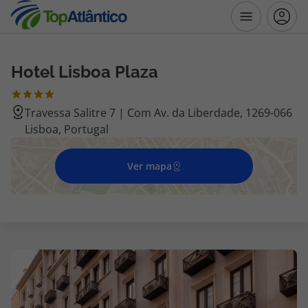
Hotel Lisboa Plaza
Destinos
Travessa Salitre 7 | Com Av. da Liberdade, 1269-066
Voos
Lisboa, Portugal
Hotéis
Ver mapa
Voos + Hotel
Pacotes de Férias
Disneyland ® Paris
Escapadinhas