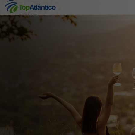
Hotéis Baratos
Destinos
Voos
Hotéis
Voos + Hotel
Pacotes de Férias
Disneyland ® Paris
Escapadinhas