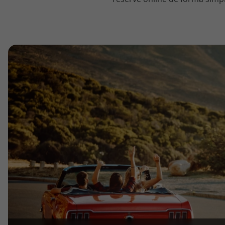
topatlantico@topatlantico.com