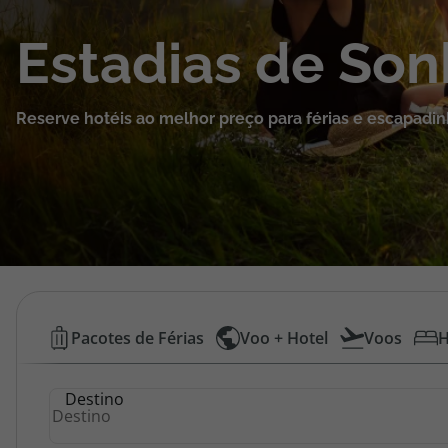
Cruzeiros
Estadias de So
Promoções
Reserve hotéis ao melhor preço para férias e escapadin
Especialistas
Cheque Viagem
Rede de Lojas
Blog TopViagens
Hotéis
Pacotes de Férias
Voo + Hotel
Voos
H
Baratos
Área de Cliente
Destino
|