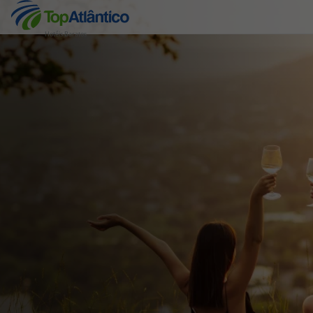
Hotéis Baratos
Destinos
Voos
Hotéis
Voos + Hotel
Pacotes de Férias
Disneyland ® Paris
Escapadinhas