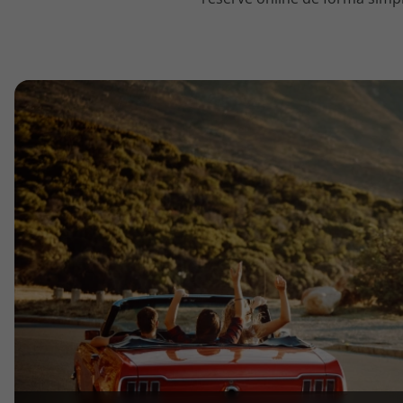
topatlantico@topatlantico.com