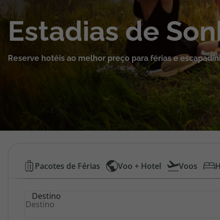
Cruzeiros
Estadias de So
Promoções
Reserve hotéis ao melhor preço para férias e escapadin
Especialistas
Cheque Viagem
Rede de Lojas
Blog TopViagens
Hotéis
Pacotes de Férias
Voo + Hotel
Voos
H
Baratos
Área de Cliente
Destino
|