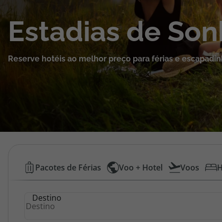
Cruzeiros
Estadias de So
Promoções
Reserve hotéis ao melhor preço para férias e escapadin
Especialistas
Cheque Viagem
Rede de Lojas
Blog TopViagens
Hotéis
Pacotes de Férias
Voo + Hotel
Voos
H
Baratos
Área de Cliente
Destino
|