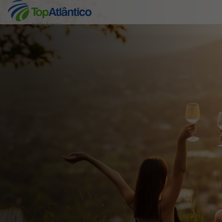
Hotéis Baratos
Destinos
Voos
Hotéis
Voos + Hotel
Pacotes de Férias
Disneyland ® Paris
Escapadinhas