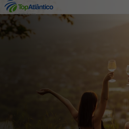
Hotéis Baratos
Destinos
Voos
Hotéis
Voos + Hotel
Pacotes de Férias
Disneyland ® Paris
Escapadinhas