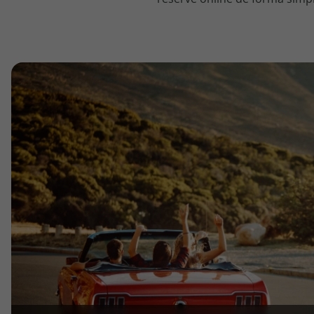
topatlantico@topatlantico.com