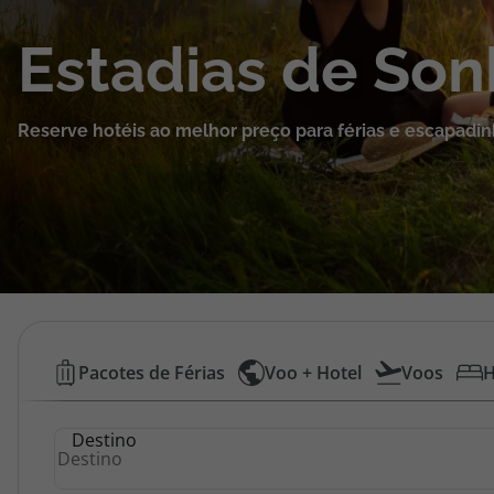
Cruzeiros
Estadias de So
Promoções
Reserve hotéis ao melhor preço para férias e escapadin
Especialistas
Cheque Viagem
Rede de Lojas
Blog TopViagens
Hotéis
Pacotes de Férias
Voo + Hotel
Voos
H
Baratos
Área de Cliente
Destino
|