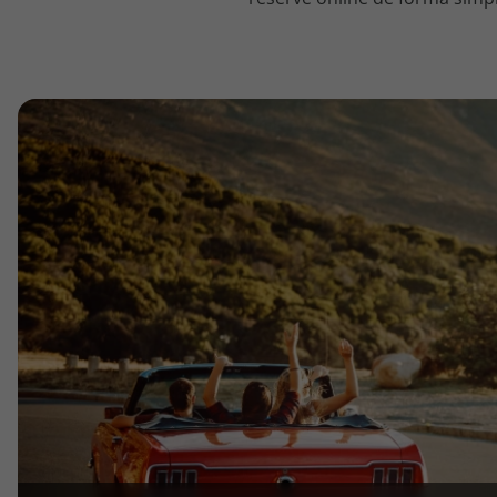
topatlantico@topatlantico.com