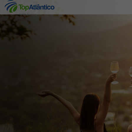
Hotéis Baratos
Destinos
Voos
Hotéis
Voos + Hotel
Pacotes de Férias
Disneyland ® Paris
Escapadinhas