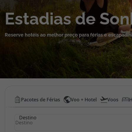
Cruzeiros
Estadias de So
Promoções
Reserve hotéis ao melhor preço para férias e escapadin
Especialistas
Cheque Viagem
Rede de Lojas
Blog TopViagens
Hotéis
Pacotes de Férias
Voo + Hotel
Voos
H
Baratos
Área de Cliente
Destino
|