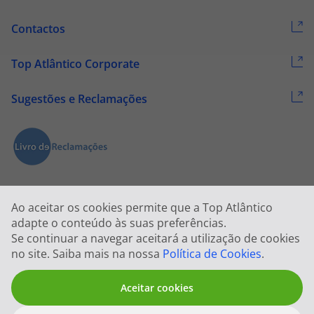
Contactos
Top Atlântico Corporate
Sugestões e Reclamações
Ao aceitar os cookies permite que a Top Atlântico
adapte o conteúdo às suas preferências.
Se continuar a navegar aceitará a utilização de cookies
2026 © Todos os direitos reservados:
Top Atlântico, Viagens e Turismo
no site. Saiba mais na nossa
Política de Cookies
.
S.A. – RNAVT 1833
Aceitar cookies