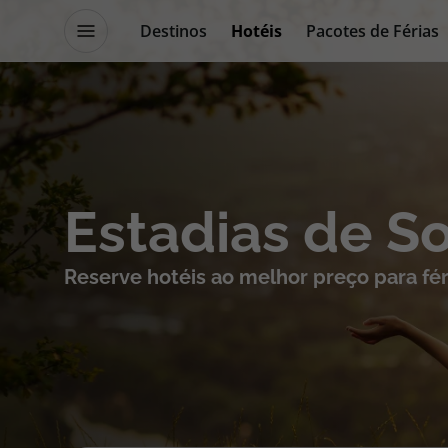
Destinos
Hotéis
Pacotes de Férias
Promoções
Blog TopViagens
Destinos
Escapadi
Estadias de S
Voos
Cruzeiros
Reserve hotéis ao melhor preço para fér
Hotéis
Promoçõe
Voos + Hotel
Especialis