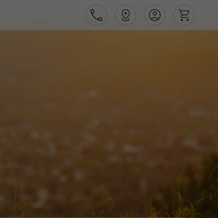
Área de Cliente
Agências
Contactos
Apoio ao cliente em Portugal
218 925 471
Apoio ao cliente no Estrangeiro