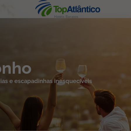
Hotéis Baratos
nhas
onho
ias e escapadinhas inesquecíveis
s
tas