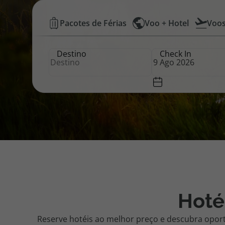
Hotéis
Pacotes de Férias
Voo + Hotel
Voo
Pacotes de Férias
Cheque V
Baratos
Destino
Check In
|
Disneyland ® Paris
Blog TopV
Top
Atlântico
Hoté
Reserve hotéis ao melhor preço e descubra opor