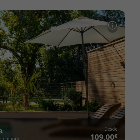
Desde
a
109,00
 do mundo.