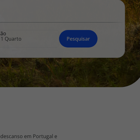
218 925 471
A sua agência de viagens Top Atlântico tem a preocupação de
estar sempre mais perto de si, para maior comodidade e total
facilidade na marcação das suas viagens, tem ainda ao seu
ção
dispor o nosso call center a funcionar todos os dias úteis das
Pesquisar
10:00 às 20:00 e Sábado das 10:00 às 14:00.
 descanso em Portugal e