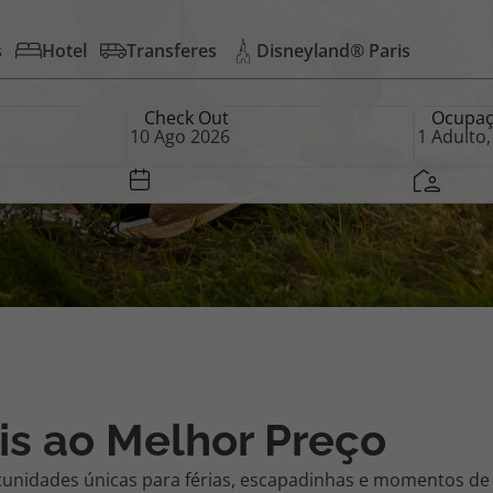
s
Hotel
Transferes
Disneyland® Paris
iagem
Check Out
Ocupa
iagens
is ao Melhor Preço
tunidades únicas para férias, escapadinhas e momentos de