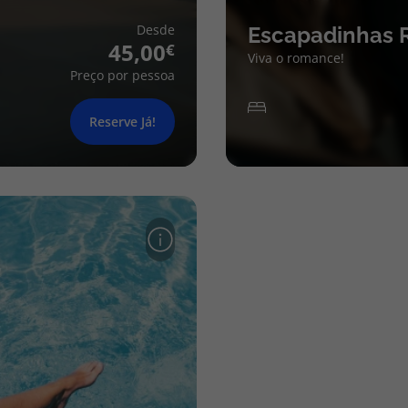
Desde
Escapadinhas 
45,00
Viva o romance!
Preço por pessoa
Reserve Já!