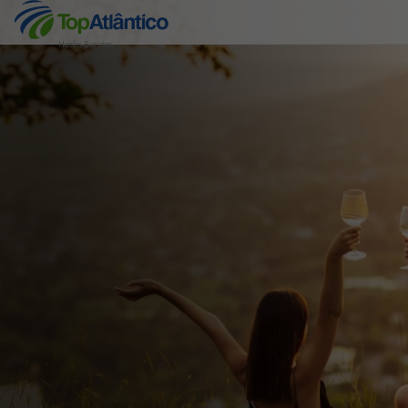
Hotéis Baratos
Destinos
Voos
Hotéis
Voos + Hotel
Pacotes de Férias
Disneyland ® Paris
Escapadinhas