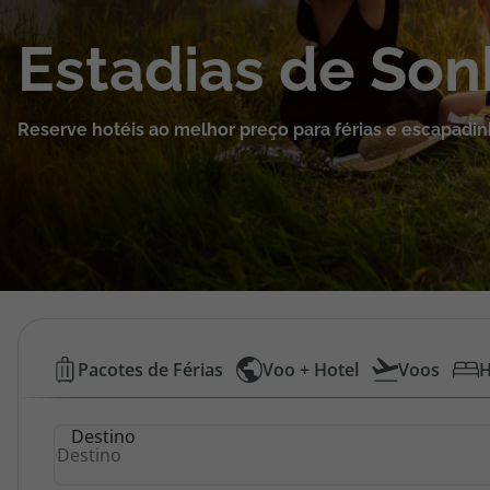
Cruzeiros
Estadias de So
Promoções
Reserve hotéis ao melhor preço para férias e escapadin
Especialistas
Cheque Viagem
Rede de Lojas
Blog TopViagens
Hotéis
Pacotes de Férias
Voo + Hotel
Voos
H
Baratos
Área de Cliente
Destino
|