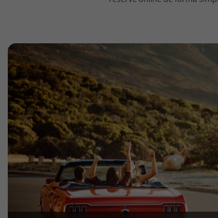
topatlantico@topatlantico.com