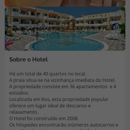
Agências
V
m
Contactos
fo
(
Apoio ao cliente em Portugal
218 925 471
Custo de uma chamada para a rede fixa nacional.
Sobre o Hotel
Apoio ao cliente no Estrangeiro
218 925 471
Há um total de 40 quartos no local.
A praia situa-se na vizinhança imediata do Hotel.
Custo de uma chamada para a rede fixa nacional.
A propriedade consiste em 36 apartamentos e 4
A sua agência de viagens Top Atlântico tem a preocupação de estar
estúdios.
sempre mais perto de si, para maior comodidade e total facilidade
Localizada em Kos, esta propriedade popular
na marcação das suas viagens, tem ainda ao seu dispor o nosso call
oferece um lugar ideal de descanso e
center a funcionar todos os dias úteis das 10:00 às 20:00 e Sábado
relaxamento.
das 10:00 às 14:00.
O Hotel foi construído em 2008.
Os hóspedes encontrarão inúmeros autocarros e