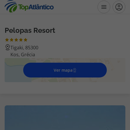
Pelopas Resort
Destinos
Tigaki, 85300
Voos
Kos, Grécia
Hotéis
Ver mapa
Voos + Hotel
Pacotes de Férias
Disneyland ® Paris
Escapadinhas