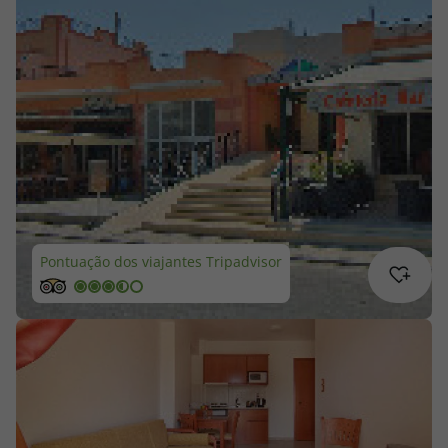
Cruzeiros
Promoções
Especialistas
Cheque Viagem
Rede de Lojas
Pontuação dos viajantes Tripadvisor
Blog TopViagens
Área de Cliente