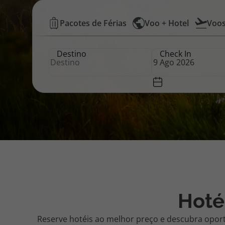
Hotéis
Pacotes de Férias
Voo + Hotel
Voo
Pacotes de Férias
Cheque V
Baratos
Destino
Check In
|
Disneyland ® Paris
Blog TopV
Top
Atlântico
Hoté
Reserve hotéis ao melhor preço e descubra opor