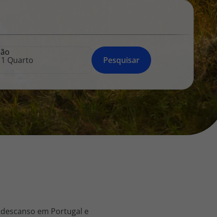
218 925 471
A sua agência de viagens Top Atlântico tem a preocupação de
estar sempre mais perto de si, para maior comodidade e total
facilidade na marcação das suas viagens, tem ainda ao seu
ção
dispor o nosso call center a funcionar todos os dias úteis das
Pesquisar
10:00 às 20:00 e Sábado das 10:00 às 14:00.
 descanso em Portugal e