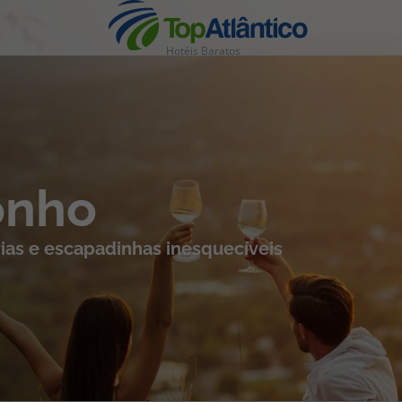
Hotéis Baratos
nhas
onho
ias e escapadinhas inesquecíveis
s
tas