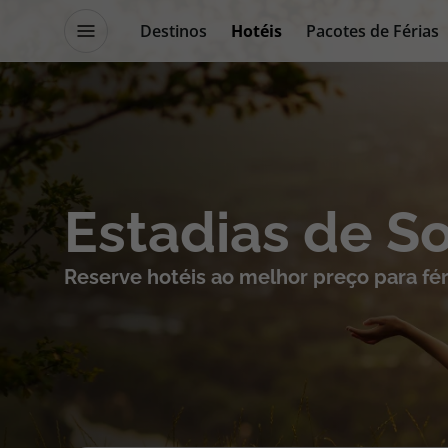
Destinos
Hotéis
Pacotes de Férias
Promoções
Blog TopViagens
Destinos
Escapadi
Estadias de S
Voos
Cruzeiros
Reserve hotéis ao melhor preço para fér
Hotéis
Promoçõe
Voos + Hotel
Especialis