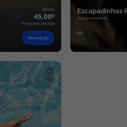
Desde
Escapadinhas 
45,00
Viva o romance!
Preço por pessoa
Reserve Já!