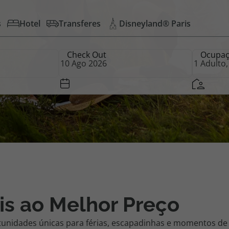
s
Hotel
Transferes
Disneyland® Paris
iagem
Check Out
Ocupa
iagens
is ao Melhor Preço
tunidades únicas para férias, escapadinhas e momentos de