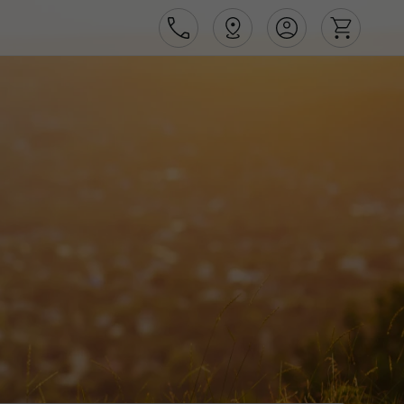
Área de Cliente
Agências
Contactos
Apoio ao cliente em Portugal
218 925 471
Apoio ao cliente no Estrangeiro