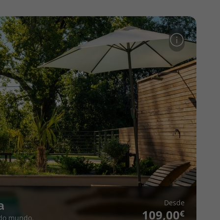
Desde
a
109,00
 do mundo.