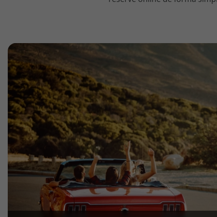
topatlantico@topatlantico.com