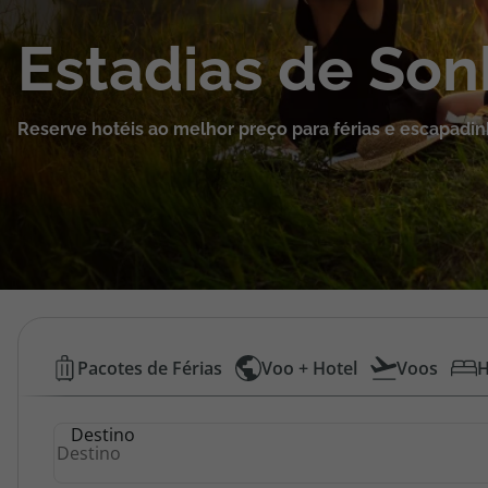
Cruzeiros
Estadias de So
Promoções
Reserve hotéis ao melhor preço para férias e escapadin
Especialistas
Cheque Viagem
Rede de Lojas
Blog TopViagens
Hotéis
Pacotes de Férias
Voo + Hotel
Voos
H
Baratos
Área de Cliente
Destino
|