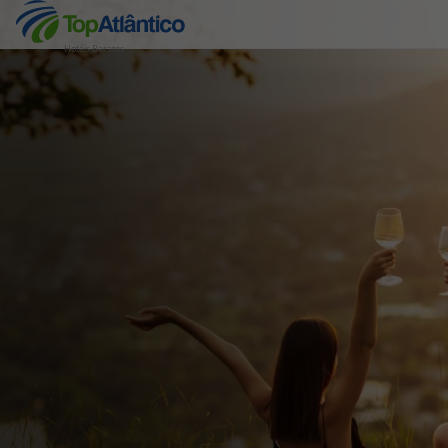
Hotéis Baratos
Destinos
Voos
Hotéis
Voos + Hotel
Pacotes de Férias
Disneyland ® Paris
Escapadinhas