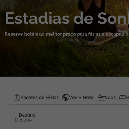
Cruzeiros
Estadias de So
Promoções
Reserve hotéis ao melhor preço para férias e escapadin
Especialistas
Cheque Viagem
Rede de Lojas
Blog TopViagens
Hotéis
Pacotes de Férias
Voo + Hotel
Voos
H
Baratos
Área de Cliente
Destino
|