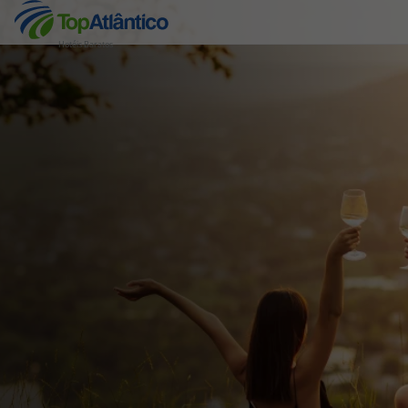
Hotéis Baratos
Destinos
Voos
Hotéis
Voos + Hotel
Pacotes de Férias
Disneyland ® Paris
Escapadinhas