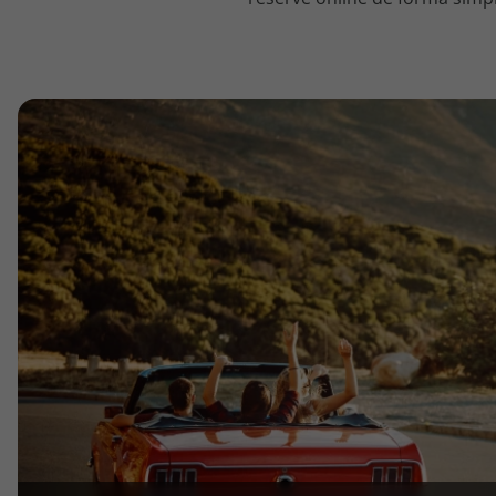
topatlantico@topatlantico.com