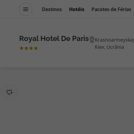
Destinos
Hotéis
Pacotes de Férias
Promoções
Blog TopViagens
Royal Hotel De Paris
Krasnoarmeyskaya
Kiev, Ucrânia
Destinos
Escapadi
Voos
Cruzeiros
Hotéis
Promoçõe
Voos + Hotel
Especialis