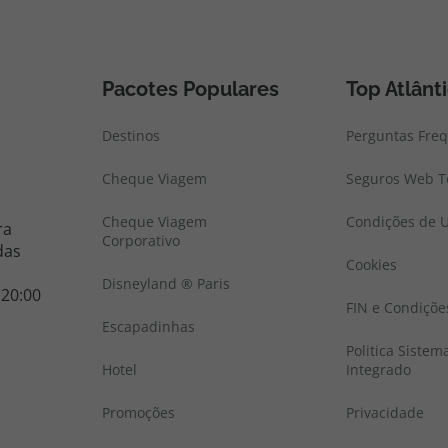
Pacotes Populares
Top Atlânt
Destinos
Perguntas Fre
Cheque Viagem
Seguros Web To
Cheque Viagem
Condições de U
ra
Corporativo
das
Cookies
Disneyland ® Paris
 20:00
FIN e Condiçõe
Escapadinhas
Politica Sistem
Hotel
Integrado
Promoções
Privacidade