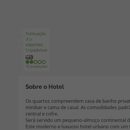
Pacotes de Férias
Cheque V
Ver
Pontuação
Disneyland ® Paris
Blog TopV
mais
dos
viajantes
fotos
Tripadvisor
(34)
72 avaliações
Sobre o Hotel
Os quartos compreendem casa de banho privativa
minibar e cama de casal. As comodidades padr
central e cofre.
Será servido um pequeno-almoço continental d
Este moderno e luxuoso hotel urbano com um t