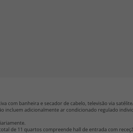
iagem
iagens
 com banheira e secador de cabelo, televisão via satélite/
ão incluem adicionalmente ar condicionado regulado indiv
iariamente.
otal de 11 quartos compreende hall de entrada com receçã