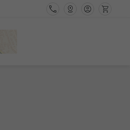
Área de Cliente
Agências
Contactos
Apoio ao cliente em Portugal
218 925 471
Apoio ao cliente no Estrangeiro