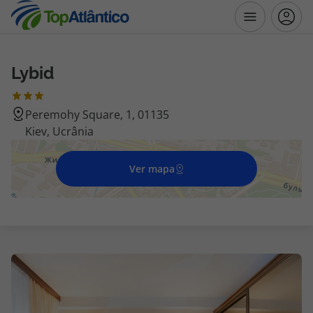
Lybid
Destinos
Peremohy Square, 1, 01135
Voos
Kiev, Ucrânia
Hotéis
Ver mapa
Voos + Hotel
Pacotes de Férias
Disneyland ® Paris
Escapadinhas