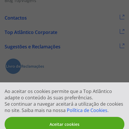
Blog TopViagens
Contactos
Top Atlântico Corporate
Sugestões e Reclamações
Ao aceitar os cookies permite que a Top Atlântico
adapte o conteúdo às suas preferências.
Se continuar a navegar aceitará a utilização de cookies
2026 © Todos os direitos reservados:
Top Atlântico, Viagens e Turismo
no site. Saiba mais na nossa
Política de Cookies
.
S.A. – RNAVT 1833
Aceitar cookies