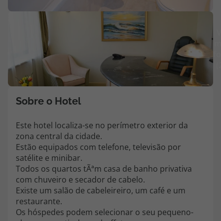
Agências
V
m
Contactos
fo
(
Apoio ao cliente em Portugal
218 925 471
Custo de uma chamada para a rede fixa nacional.
Sobre o Hotel
Apoio ao cliente no Estrangeiro
218 925 471
Este hotel localiza-se no perímetro exterior da
zona central da cidade.
Custo de uma chamada para a rede fixa nacional.
Estão equipados com telefone, televisão por
A sua agência de viagens Top Atlântico tem a preocupação de estar
satélite e minibar.
sempre mais perto de si, para maior comodidade e total facilidade
Todos os quartos tÃªm casa de banho privativa
na marcação das suas viagens, tem ainda ao seu dispor o nosso call
com chuveiro e secador de cabelo.
center a funcionar todos os dias úteis das 10:00 às 20:00 e Sábado
Existe um salão de cabeleireiro, um café e um
das 10:00 às 14:00.
restaurante.
Os hóspedes podem selecionar o seu pequeno-