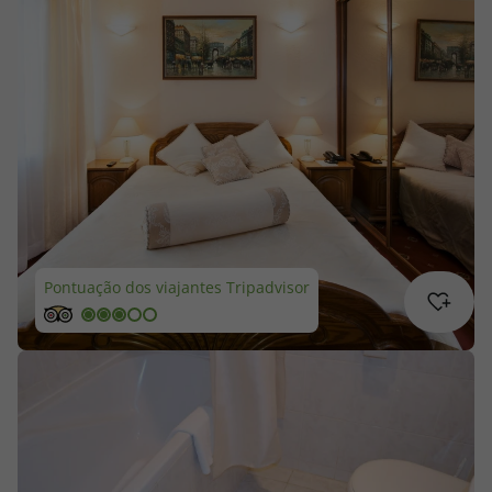
Cruzeiros
Promoções
Especialistas
Cheque Viagem
Rede de Lojas
Pontuação dos viajantes Tripadvisor
Blog TopViagens
Área de Cliente