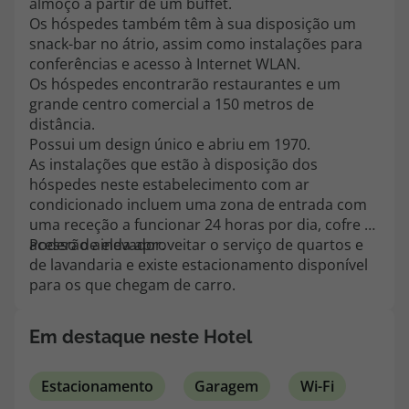
almoço a partir de um buffet.
topatlantico@topatlantico.com
Os hóspedes também têm à sua disposição um
snack-bar no átrio, assim como instalações para
conferências e acesso à Internet WLAN.
Os hóspedes encontrarão restaurantes e um
grande centro comercial a 150 metros de
distância.
Possui um design único e abriu em 1970.
As instalações que estão à disposição dos
hóspedes neste estabelecimento com ar
condicionado incluem uma zona de entrada com
uma receção a funcionar 24 horas por dia, cofre e
acesso de elevador.
Poderão ainda aproveitar o serviço de quartos e
de lavandaria e existe estacionamento disponível
para os que chegam de carro.
Em destaque neste Hotel
Estacionamento
Garagem
Wi-Fi