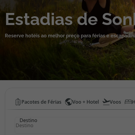
Cruzeiros
Estadias de So
Promoções
Reserve hotéis ao melhor preço para férias e escapadin
Especialistas
Cheque Viagem
Rede de Lojas
Blog TopViagens
Hotéis
Pacotes de Férias
Voo + Hotel
Voos
H
Baratos
Área de Cliente
Destino
|