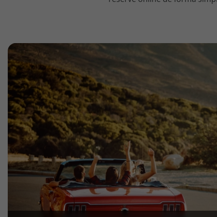
topatlantico@topatlantico.com