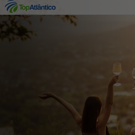
Hotéis Baratos
Destinos
Voos
Hotéis
Voos + Hotel
Pacotes de Férias
Disneyland ® Paris
Escapadinhas