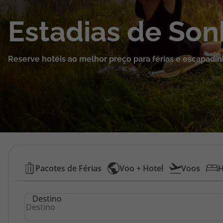
Cruzeiros
Estadias de So
Promoções
Reserve hotéis ao melhor preço para férias e escapadin
Especialistas
Cheque Viagem
Rede de Lojas
Blog TopViagens
Hotéis
Pacotes de Férias
Voo + Hotel
Voos
H
Baratos
Área de Cliente
Destino
|