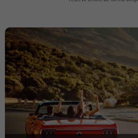
topatlantico@topatlantico.com