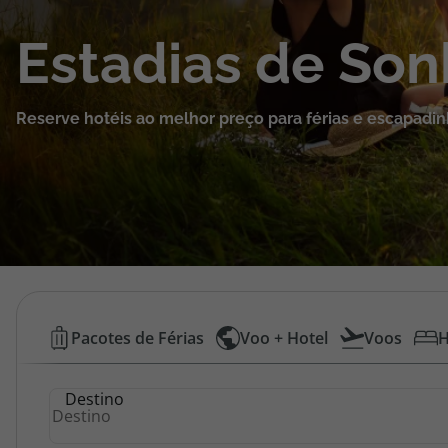
Cruzeiros
Estadias de So
Promoções
Reserve hotéis ao melhor preço para férias e escapadin
Especialistas
Cheque Viagem
Rede de Lojas
Blog TopViagens
Hotéis
Pacotes de Férias
Voo + Hotel
Voos
H
Baratos
Área de Cliente
Destino
|