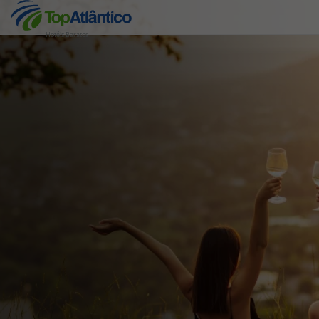
Hotéis Baratos
Destinos
Voos
Hotéis
Voos + Hotel
Pacotes de Férias
Disneyland ® Paris
Escapadinhas