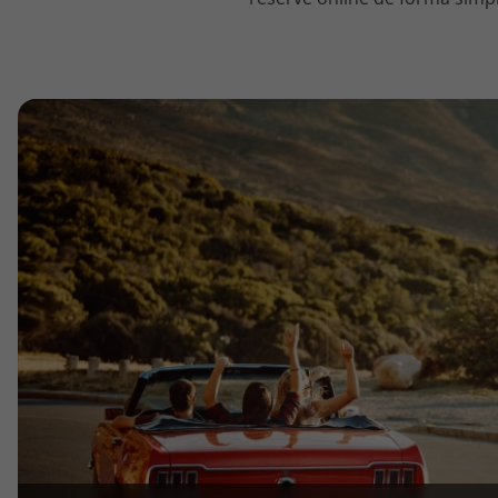
topatlantico@topatlantico.com