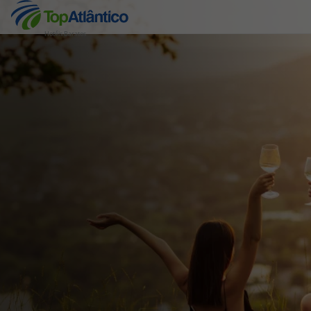
Hotéis Baratos
Destinos
Voos
Hotéis
Voos + Hotel
Pacotes de Férias
Disneyland ® Paris
Escapadinhas