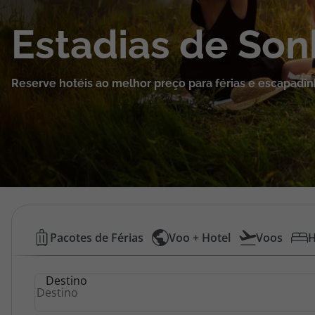
Cruzeiros
Estadias de So
Promoções
Reserve hotéis ao melhor preço para férias e escapadin
Especialistas
Cheque Viagem
Rede de Lojas
Blog TopViagens
Hotéis
Pacotes de Férias
Voo + Hotel
Voos
H
Baratos
Área de Cliente
Destino
|