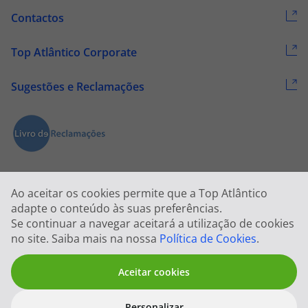
Contactos
Top Atlântico Corporate
Sugestões e Reclamações
Ao aceitar os cookies permite que a Top Atlântico
adapte o conteúdo às suas preferências.
Se continuar a navegar aceitará a utilização de cookies
2026 © Todos os direitos reservados:
Top Atlântico, Viagens e Turismo
no site. Saiba mais na nossa
Política de Cookies
.
S.A. – RNAVT 1833
Aceitar cookies
Personalizar