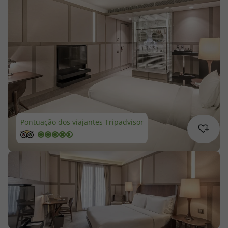
Cruzeiros
Promoções
Especialistas
Cheque Viagem
Pontuação dos viajantes Tripadvisor
Rede de Lojas
Blog TopViagens
Área de Cliente