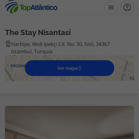
The Stay Nisantasi
Destinos
Harbiye, Abdi Ipekçi Cd. No: 30, Sisli, 34367
Istambul, Turquia
Voos
Ver mapa
Hotéis
Voos + Hotel
Pacotes de Férias
Disneyland ® Paris
Escapadinhas