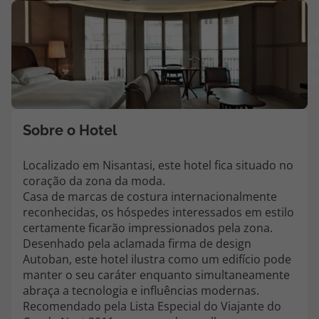
Agências
V
m
fo
Contactos
(
Apoio ao cliente em Portugal
218 925 471
Sobre o Hotel
Custo de uma chamada para a rede fixa nacional.
Apoio ao cliente no Estrangeiro
Localizado em Nisantasi, este hotel fica situado no
218 925 471
coração da zona da moda.
Casa de marcas de costura internacionalmente
Custo de uma chamada para a rede fixa nacional.
reconhecidas, os hóspedes interessados em estilo
A sua agência de viagens Top Atlântico tem a preocupação de estar
certamente ficarão impressionados pela zona.
sempre mais perto de si, para maior comodidade e total facilidade
Desenhado pela aclamada firma de design
na marcação das suas viagens, tem ainda ao seu dispor o nosso call
Autoban, este hotel ilustra como um edifício pode
center a funcionar todos os dias úteis das 10:00 às 20:00 e Sábado
manter o seu caráter enquanto simultaneamente
das 10:00 às 14:00.
abraça a tecnologia e influências modernas.
Recomendado pela Lista Especial do Viajante do