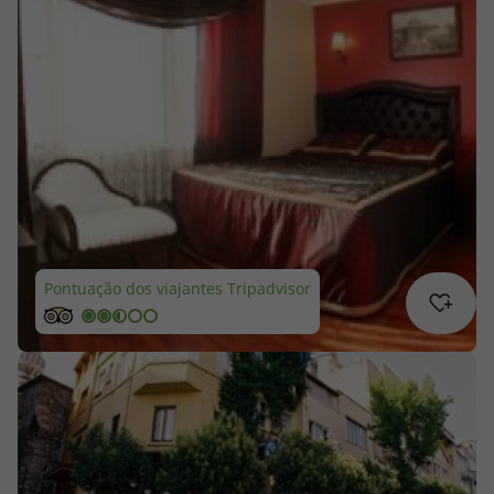
Cruzeiros
Promoções
Especialistas
Cheque Viagem
Rede de Lojas
Pontuação dos viajantes Tripadvisor
Blog TopViagens
Área de Cliente