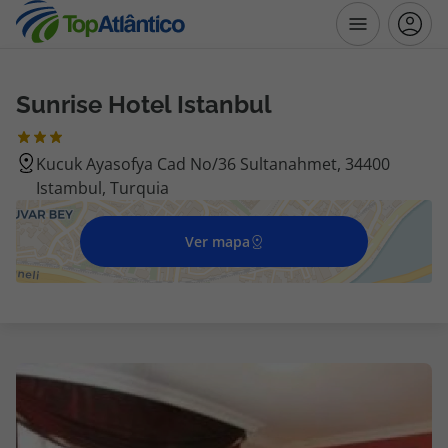
Sunrise Hotel Istanbul
Destinos
Kucuk Ayasofya Cad No/36 Sultanahmet, 34400
Voos
Istambul, Turquia
Hotéis
Ver mapa
Voos + Hotel
Pacotes de Férias
Disneyland ® Paris
Escapadinhas