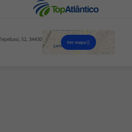
Tepebasi, 52, 34430
Ver mapa
nhas
s
tas