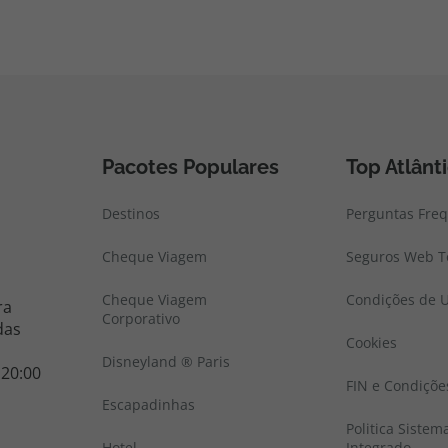
Pacotes Populares
Top Atlânt
Destinos
Perguntas Fre
Cheque Viagem
Seguros Web To
Cheque Viagem
Condições de U
ra
Corporativo
das
Cookies
Disneyland ® Paris
 20:00
FIN e Condiçõe
Escapadinhas
Politica Sistem
Hotel
Integrado