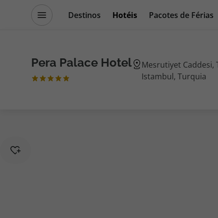
Destinos
Hotéis
Pacotes de Férias
Promoções
Blog TopViagens
Pera Palace Hotel
Mesrutiyet Caddesi, 
Istambul, Turquia
Destinos
Escapadi
Voos
Cruzeiros
Hotéis
Promoçõe
Voos + Hotel
Especialis