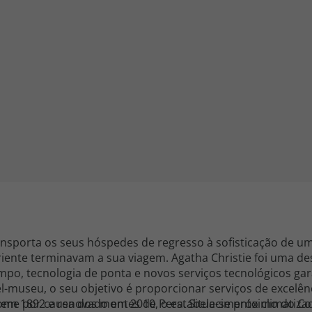
iagem
iagens
ansporta os seus hóspedes de regresso à sofisticação de u
riente terminavam a sua viagem. Agatha Christie foi uma des
po, tecnologia de ponta e novos serviços tecnológicos ga
l-museu, o seu objetivo é proporcionar serviços de excelê
o em 1892 e renovado em 2010, o estabelecimento climatiza
nome por causa dos montes de Pera. Situa-se próximo do C