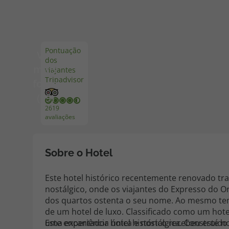
Pacotes de Férias
Cheque V
Pontuação
Ver
dos
Disneyland ® Paris
Blog TopV
mais
viajantes
Tripadvisor
fotos
(99)
2619
avaliações
Sobre o Hotel
Este hotel histórico recentemente renovado tr
nostálgico, onde os viajantes do Expresso do O
dos quartos ostenta o seu nome. Ao mesmo tem
de um hotel de luxo. Classificado como um hote
uma experiência única e nostálgica. Construíd
Este encantador hotel histórico recebeu este 