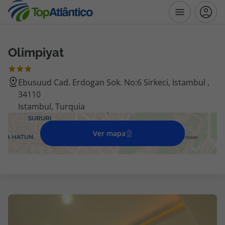
Olimpiyat
Destinos
Ebusuud Cad. Erdogan Sok. No:6 Sirkeci, Istambul ,
Voos
34110
Istambul, Turquia
Hotéis
Ver mapa
Voos + Hotel
Pacotes de Férias
Disneyland ® Paris
Escapadinhas