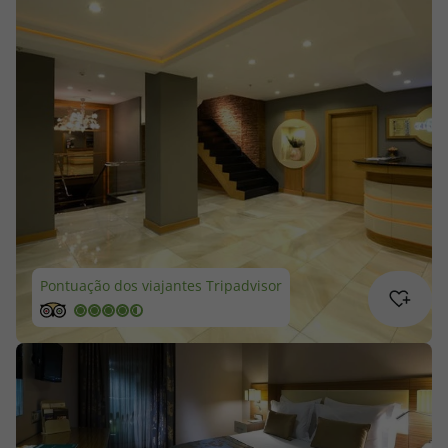
Cruzeiros
Promoções
Especialistas
Cheque Viagem
Rede de Lojas
Pontuação dos viajantes Tripadvisor
Blog TopViagens
Área de Cliente