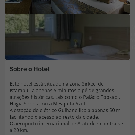
Agências
V
Contactos
m
fo
Apoio ao cliente em Portugal
(
218 925 471
Custo de uma chamada para a rede fixa nacional.
Apoio ao cliente no Estrangeiro
Sobre o Hotel
218 925 471
Este hotel está situado na zona Sirkeci de
Custo de uma chamada para a rede fixa nacional.
Istambul, a apenas 5 minutos a pé de grandes
A sua agência de viagens Top Atlântico tem a preocupação de estar
atrações históricas, tais como o Palácio Topkapi,
sempre mais perto de si, para maior comodidade e total facilidade
Hagia Sophia, ou a Mesquita Azul.
na marcação das suas viagens, tem ainda ao seu dispor o nosso call
A estação de elétrico Gulhane fica a apenas 50 m,
center a funcionar todos os dias úteis das 10:00 às 20:00 e Sábado
facilitando o acesso ao resto da cidade.
das 10:00 às 14:00.
O aeroporto internacional de Atatürk encontra-se
a 20 km.