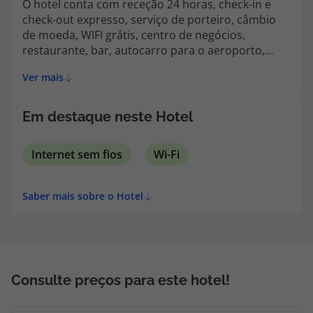
O hotel conta com receção 24 horas, check-in e
topatlantico@topatlantico.com
check-out expresso, serviço de porteiro, câmbio
de moeda, WIFI grátis, centro de negócios,
restaurante, bar, autocarro para o aeroporto,
serviço de lavandaria e armazenamento de
Ver mais
bagagem.
Em destaque neste Hotel
Internet sem fios
Wi-Fi
Saber mais sobre o Hotel
Consulte preços para este hotel!