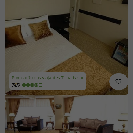
Cruzeiros
Promoções
Especialistas
Cheque Viagem
Rede de Lojas
Pontuação dos viajantes Tripadvisor
Blog TopViagens
Área de Cliente