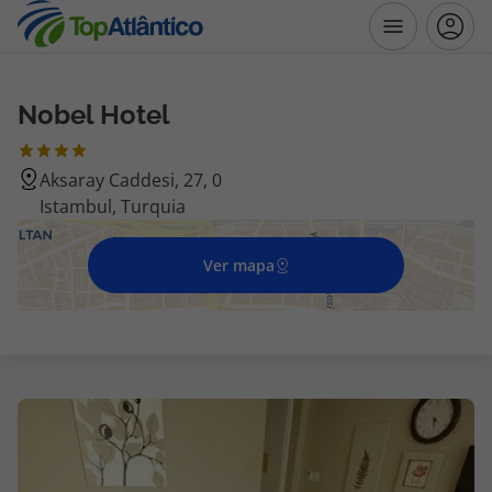
Nobel Hotel
Destinos
Aksaray Caddesi, 27, 0
Voos
Istambul, Turquia
Hotéis
Ver mapa
Voos + Hotel
Pacotes de Férias
Disneyland ® Paris
Escapadinhas