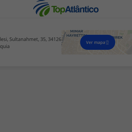
desi, Sultanahmet, 35, 34126
Ver mapa
rquia
nhas
s
tas