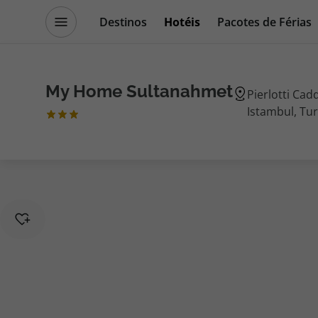
Destinos
Hotéis
Pacotes de Férias
Promoções
Blog TopViagens
My Home Sultanahmet
Pierlotti Cad
Istambul, Tu
Destinos
Escapadi
Voos
Cruzeiros
Hotéis
Promoçõe
Voos + Hotel
Especialis