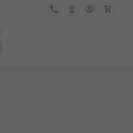
Área de Cliente
Agências
Contactos
Apoio ao cliente em Portugal
218 925 471
Apoio ao cliente no Estrangeiro