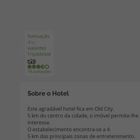
Pacotes de Férias
Cheque V
Ver
Pontuação
Disneyland ® Paris
Blog TopV
mais
dos
viajantes
fotos
Tripadvisor
(15)
74 avaliações
Sobre o Hotel
Este agradável hotel fica em Old City.
5 km do centro da cidade, o imóvel permite-lhe 
interesse.
O estabelecimento encontra-se a 4.
5 km das principais zonas de entretenimento.