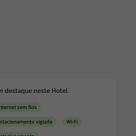
218 925 471
A sua agência de viagens Top Atlântico tem a preocupação de
estar sempre mais perto de si, para maior comodidade e total
facilidade na marcação das suas viagens, tem ainda ao seu
dispor o nosso call center a funcionar todos os dias úteis das
10:00 às 20:00 e Sábado das 10:00 às 14:00.
 destaque neste Hotel
nternet sem fios
stacionamento vigiado
Wi-Fi