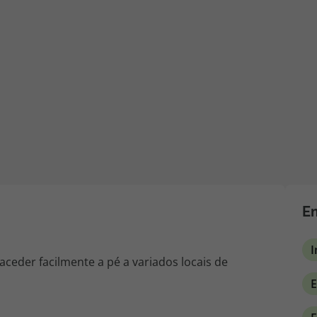
iagem
iagens
Em
I
aceder facilmente a pé a variados locais de
E