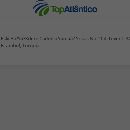
Eski Bã?Yã?Kdere Caddesi Yamaã? Sokak No.11 4. Levent, 3
Istambul, Turquia
nhas
s
tas