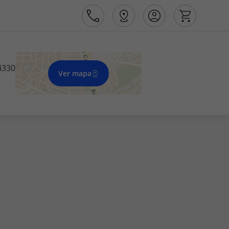
4330
Ver mapa
Área de Cliente
Agências
Contactos
Apoio ao cliente em Portugal
218 925 471
Apoio ao cliente no Estrangeiro