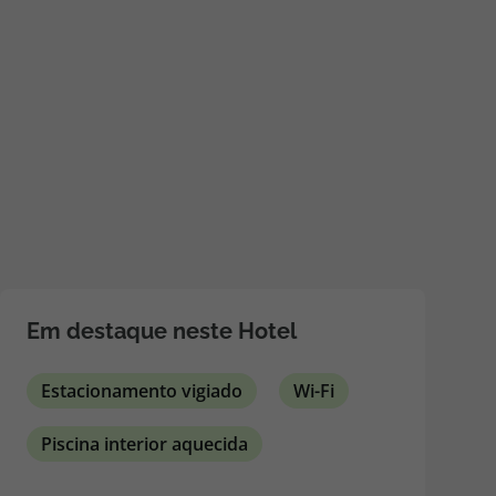
218 925 471
A sua agência de viagens Top Atlântico tem a preocupação de
estar sempre mais perto de si, para maior comodidade e total
facilidade na marcação das suas viagens, tem ainda ao seu
dispor o nosso call center a funcionar todos os dias úteis das
10:00 às 20:00 e Sábado das 10:00 às 14:00.
Em destaque neste Hotel
Estacionamento vigiado
Wi-Fi
Piscina interior aquecida