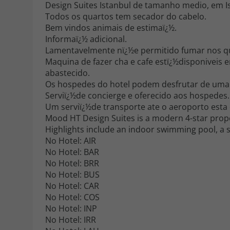
Design Suites Istanbul de tamanho medio, em I
Todos os quartos tem secador do cabelo.
Bem vindos animais de estimaï¿½.
Informaï¿½ adicional.
Lamentavelmente nï¿½e permitido fumar nos qu
Maquina de fazer cha e cafe estï¿½disponivei
abastecido.
Os hospedes do hotel podem desfrutar de uma r
Serviï¿½de concierge e oferecido aos hospedes.
Um serviï¿½de transporte ate o aeroporto esta d
Mood HT Design Suites is a modern 4-star prope
Highlights include an indoor swimming pool, a 
No Hotel: AIR
No Hotel: BAR
No Hotel: BRR
No Hotel: BUS
No Hotel: CAR
No Hotel: COS
No Hotel: INP
No Hotel: IRR