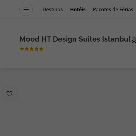
Destinos
Hotéis
Pacotes de Férias
Promoções
Blog TopViagens
Mood HT Design Suites Istanbul
Destinos
Escapadi
Voos
Cruzeiros
Hotéis
Promoçõe
Voos + Hotel
Especialis