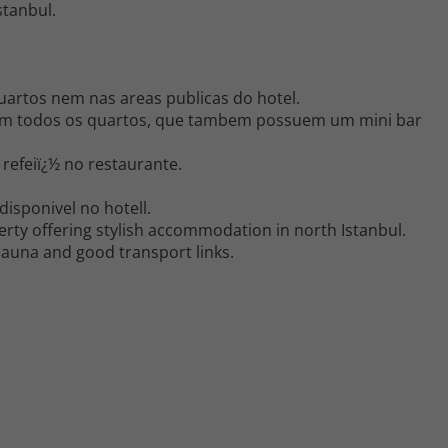
stanbul.
artos nem nas areas publicas do hotel.
s em todos os quartos, que tambem possuem um mini bar
efeiï¿½ no restaurante.
isponivel no hotell.
rty offering stylish accommodation in north Istanbul.
sauna and good transport links.