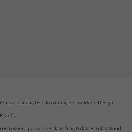
iagem
iagens
Fi e de instalaï¿½s para reuniï¿½es noMood Design
stanbul.
osa espera por si no 5 classificaï¿½ das estrelas Mood