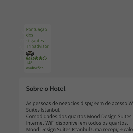
Pacotes de Férias
Cheque V
Pontuação
Ver
dos
Disneyland ® Paris
Blog TopV
mais
viajantes
Tripadvisor
fotos
(140)
148
avaliações
Sobre o Hotel
As pessoas de negocios dispï¿½em de acesso Wi
Suites Istanbul.
Comodidades dos quartos Mood Design Suites I
Internet WiFi disponivel em todos os quartos.
Mood Design Suites Istanbul Uma recepï¿½ calor