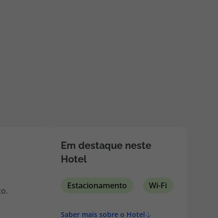
218 925 471
A sua agência de viagens Top Atlântico tem a preocupação de
estar sempre mais perto de si, para maior comodidade e total
facilidade na marcação das suas viagens, tem ainda ao seu
dispor o nosso call center a funcionar todos os dias úteis das
10:00 às 20:00 e Sábado das 10:00 às 14:00.
Em destaque neste
Hotel
Estacionamento
Wi-Fi
to.
Saber mais sobre o Hotel