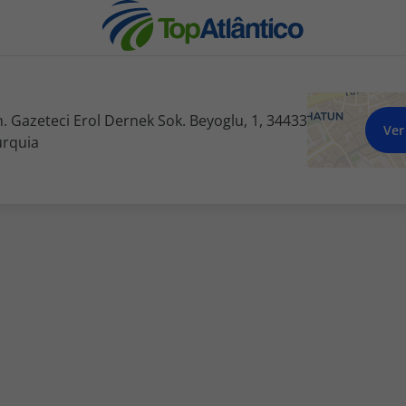
. Gazeteci Erol Dernek Sok. Beyoglu, 1, 34433
Ver
urquia
nhas
s
tas