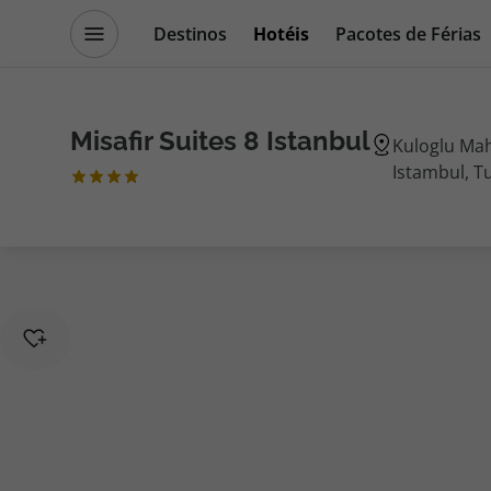
Destinos
Hotéis
Pacotes de Férias
Promoções
Blog TopViagens
Misafir Suites 8 Istanbul
Kuloglu Mah
Istambul, T
Destinos
Escapadi
Voos
Cruzeiros
Hotéis
Promoçõe
Voos + Hotel
Especialis