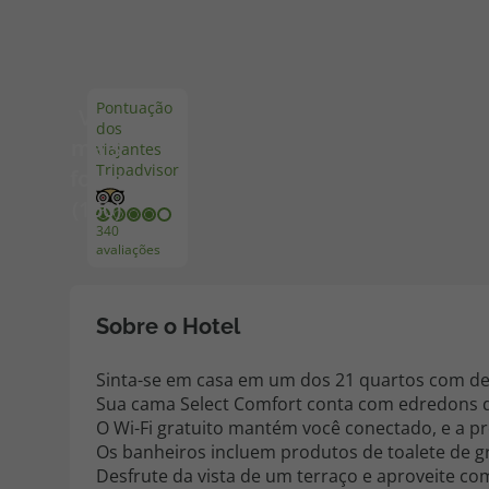
Pacotes de Férias
Cheque V
Pontuação
Ver
dos
Disneyland ® Paris
Blog TopV
mais
viajantes
Tripadvisor
fotos
(160)
340
avaliações
Sobre o Hotel
Sinta-se em casa em um dos 21 quartos com dec
Sua cama Select Comfort conta com edredons 
O Wi-Fi gratuito mantém você conectado, e a pr
Os banheiros incluem produtos de toalete de gr
Desfrute da vista de um terraço e aproveite co