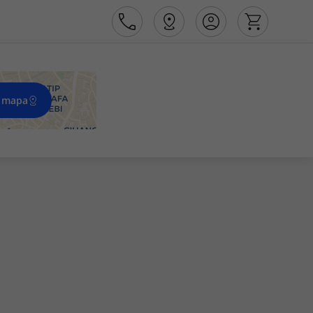
 mapa
Área de Cliente
Agências
Contactos
Apoio ao cliente em Portugal
218 925 471
Apoio ao cliente no Estrangeiro