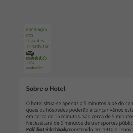
Pacotes de Férias
Cheque V
Pontuação
Ver
dos
Disneyland ® Paris
Blog TopV
mais
viajantes
Tripadvisor
fotos
(25)
1104
avaliações
Sobre o Hotel
O hotel situa-se apenas a 5 minutos a pé do cen
quais os hóspedes poderão alcançar vários est
em cerca de 15 minutos. São cerca de 5 minuto
Necessitará de 5 minutos de transportes públic
Palácio Dolmabahce.
Este hotel urbano, construído em 1910 e renov