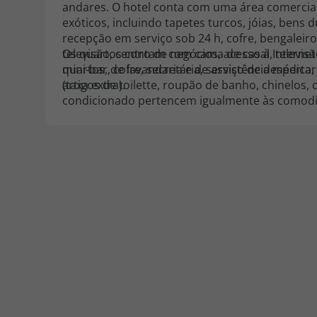
andares. O hotel conta com uma área comercia
exóticos, incluindo tapetes turcos, jóias, bens 
recepção em serviço sob 24 h, cofre, bengaleiro
televisão, centro de negócios, acesso à Internet
Os quartos contam com cama de casal, televisão v
quartos, de lavandaria e de assistência méd
mini-bar, cofre, secretária, serviço de despert
(taxa extra).
artigos de toilette, roupão de banho, chinelos,
condicionado pertencem igualmente às comod