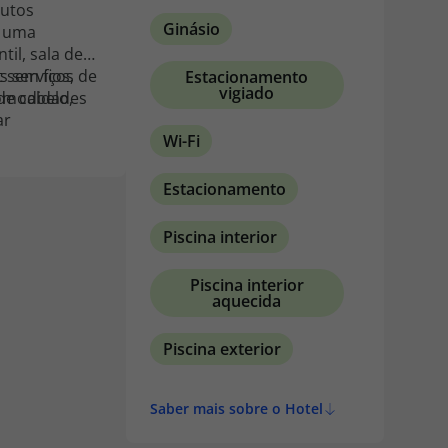
dutos
Ginásio
a uma
il, sala de
Os serviços de
 sem fios,
Estacionamento
vigiado
comodidades
de cabelo,
ar
Wi-Fi
Estacionamento
Piscina interior
Piscina interior
aquecida
Piscina exterior
Saber mais sobre o Hotel