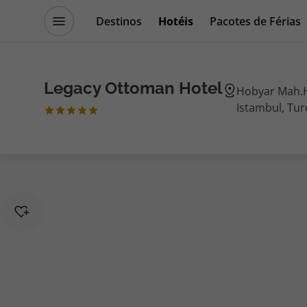
Destinos
Hotéis
Pacotes de Férias
Promoções
Blog TopViagens
Legacy Ottoman Hotel
Hobyar Mah.H
Istambul, Tur
Destinos
Escapadi
Voos
Cruzeiros
Hotéis
Promoçõe
Voos + Hotel
Especialis