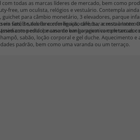
l com todas as marcas líderes de mercado, bem como pro
duty-free, um oculista, relógios e vestuário. Contempla aind
, guichet para câmbio monetário, 3 elevadores, parque infant
 sem fios, 3 salas de conferências, café, bar e restaurante. 
ia satélite, telefone com ligação directa, acesso à Internet
ica, assim como estacionamento em garagem completam as 
ar (mediante pedido) e casa de banho privativa com secador 
 champô, sabão, loção corporal e gel duche. Aquecimento e 
idades padrão, bem como uma varanda ou um terraço.