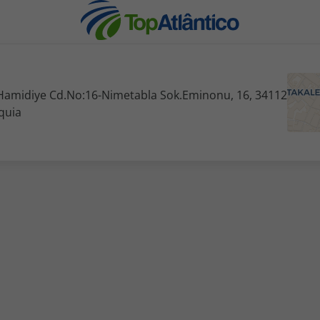
amidiye Cd.No:16-Nimetabla Sok.Eminonu, 16, 34112
quia
nhas
s
tas