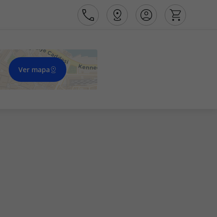
Ver mapa
Área de Cliente
Agências
Contactos
Apoio ao cliente em Portugal
218 925 471
Apoio ao cliente no Estrangeiro