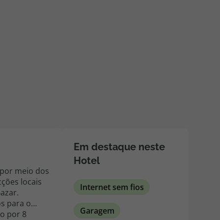
218 925 471
A sua agência de viagens Top Atlântico tem a preocupação de
estar sempre mais perto de si, para maior comodidade e total
facilidade na marcação das suas viagens, tem ainda ao seu
dispor o nosso call center a funcionar todos os dias úteis das
10:00 às 20:00 e Sábado das 10:00 às 14:00.
Em destaque neste
Hotel
, por meio dos
ções locais
Internet sem fios
azar.
os para o
Garagem
o por 8