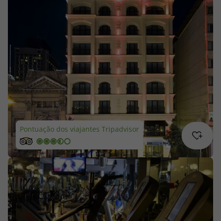
Cruzeiros
Promoções
Especialistas
Cheque Viagem
Rede de Lojas
Pontuação dos viajantes Tripadvisor
Blog TopViagens
Área de Cliente