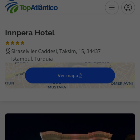
Innpera Hotel
Destinos
Siraselviler Caddesi, Taksim, 15, 34437
Voos
Istambul, Turquia
Hotéis
Ver mapa
Voos + Hotel
Pacotes de Férias
Disneyland ® Paris
Escapadinhas