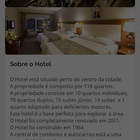
Agências
V
m
Contactos
fo
(
Apoio ao cliente em Portugal
218 925 471
Custo de uma chamada para a rede fixa nacional.
Sobre o Hotel
Apoio ao cliente no Estrangeiro
218 925 471
O Hotel está situado perto do centro da cidade.
A propriedade é composta por 118 quartos.
Custo de uma chamada para a rede fixa nacional.
A propriedade consiste em 10 quartos individuais,
A sua agência de viagens Top Atlântico tem a preocupação de estar
70 quartos duplos, 15 suites júnior, 14 suites e 1
sempre mais perto de si, para maior comodidade e total facilidade
quarto adaptado para deficientes motores.
na marcação das suas viagens, tem ainda ao seu dispor o nosso call
Este hotel é a base perfeita para explorar a área.
center a funcionar todos os dias úteis das 10:00 às 20:00 e Sábado
O Hotel foi completamente renovado em 2011.
das 10:00 às 14:00.
O Hotel foi construído em 1964.
A central de comboios e autocarros está a uma