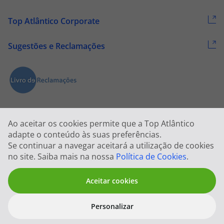
Top Atlântico Corporate
Sugestões e Reclamações
Ao aceitar os cookies permite que a Top Atlântico
adapte o conteúdo às suas preferências.
Se continuar a navegar aceitará a utilização de cookies
2026 © Todos os direitos reservados:
Top Atlântico, Viagens e Turismo
no site. Saiba mais na nossa
Política de Cookies
.
S.A. – RNAVT 1833
Aceitar cookies
Personalizar