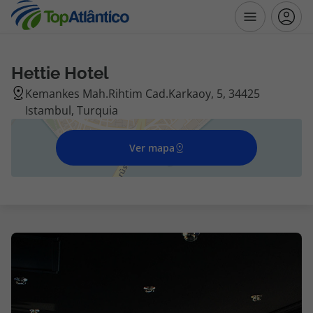
Hettie Hotel
Destinos
Kemankes Mah.Rihtim Cad.Karkaoy, 5, 34425
Istambul, Turquia
Voos
Ver mapa
Hotéis
Voos + Hotel
Pacotes de Férias
Disneyland ® Paris
Escapadinhas