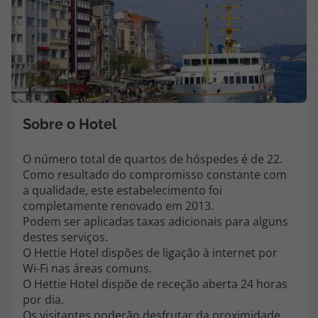
Agências
V
m
fo
Contactos
Apoio ao cliente em Portugal
218 925 471
Sobre o Hotel
Custo de uma chamada para a rede fixa nacional.
O número total de quartos de hóspedes é de 22.
Apoio ao cliente no Estrangeiro
Como resultado do compromisso constante com
218 925 471
a qualidade, este estabelecimento foi
Custo de uma chamada para a rede fixa nacional.
completamente renovado em 2013.
Podem ser aplicadas taxas adicionais para alguns
A sua agência de viagens Top Atlântico tem a preocupação de estar
destes serviços.
sempre mais perto de si, para maior comodidade e total facilidade
na marcação das suas viagens, tem ainda ao seu dispor o nosso call
O Hettie Hotel dispões de ligação à internet por
center a funcionar todos os dias úteis das 10:00 às 20:00 e Sábado
Wi-Fi nas áreas comuns.
das 10:00 às 14:00.
O Hettie Hotel dispõe de receção aberta 24 horas
por dia.
Os visitantes poderão desfrutar da proximidade