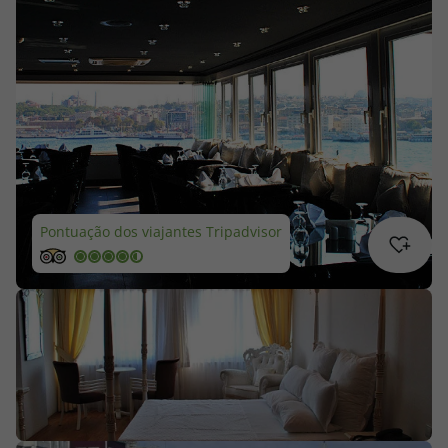
Cruzeiros
Promoções
Especialistas
Cheque Viagem
Pontuação dos viajantes Tripadvisor
Rede de Lojas
Blog TopViagens
Área de Cliente