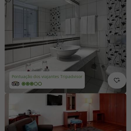
Cruzeiros
Promoções
Especialistas
Cheque Viagem
Rede de Lojas
Pontuação dos viajantes Tripadvisor
Blog TopViagens
Área de Cliente