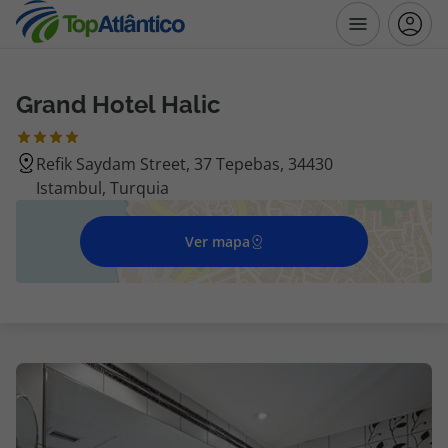
Grand Hotel Halic
Destinos
Refik Saydam Street, 37 Tepebas, 34430
Voos
Istambul, Turquia
Hotéis
Ver mapa
Voos + Hotel
Pacotes de Férias
Disneyland ® Paris
Escapadinhas