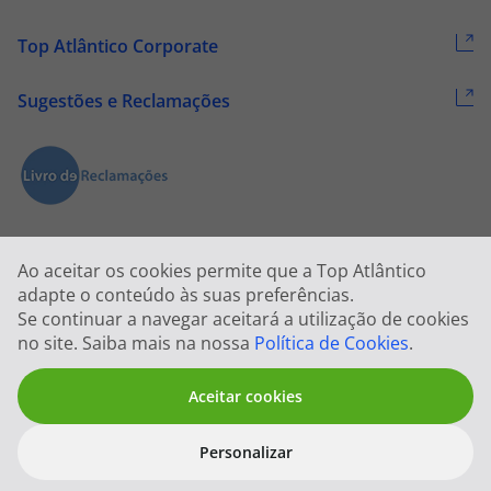
Top Atlântico Corporate
Sugestões e Reclamações
Ao aceitar os cookies permite que a Top Atlântico
adapte o conteúdo às suas preferências.
Se continuar a navegar aceitará a utilização de cookies
2026 © Todos os direitos reservados:
Top Atlântico, Viagens e Turismo
no site. Saiba mais na nossa
Política de Cookies
.
S.A. – RNAVT 1833
Aceitar cookies
Personalizar