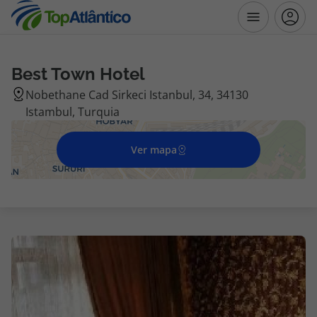
Best Town Hotel
Destinos
Nobethane Cad Sirkeci Istanbul, 34, 34130
Istambul, Turquia
Voos
Ver mapa
Hotéis
Voos + Hotel
Pacotes de Férias
Disneyland ® Paris
Escapadinhas