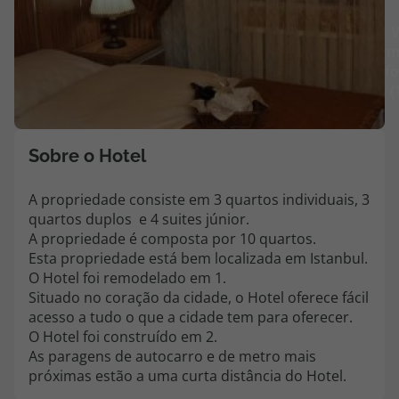
Agências
V
m
fo
Contactos
(
Apoio ao cliente em Portugal
218 925 471
Sobre o Hotel
Custo de uma chamada para a rede fixa nacional.
A propriedade consiste em 3 quartos individuais, 3
Apoio ao cliente no Estrangeiro
quartos duplos e 4 suites júnior.
218 925 471
A propriedade é composta por 10 quartos.
Custo de uma chamada para a rede fixa nacional.
Esta propriedade está bem localizada em Istanbul.
O Hotel foi remodelado em 1.
A sua agência de viagens Top Atlântico tem a preocupação de estar
Situado no coração da cidade, o Hotel oferece fácil
sempre mais perto de si, para maior comodidade e total facilidade
na marcação das suas viagens, tem ainda ao seu dispor o nosso call
acesso a tudo o que a cidade tem para oferecer.
center a funcionar todos os dias úteis das 10:00 às 20:00 e Sábado
O Hotel foi construído em 2.
das 10:00 às 14:00.
As paragens de autocarro e de metro mais
próximas estão a uma curta distância do Hotel.