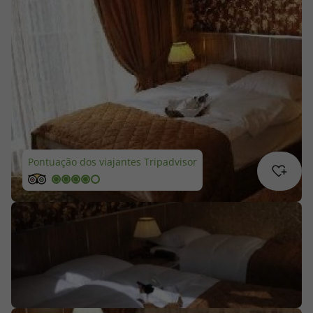
Cruzeiros
Promoções
Especialistas
Cheque Viagem
Pontuação dos viajantes Tripadvisor
Rede de Lojas
Blog TopViagens
Área de Cliente