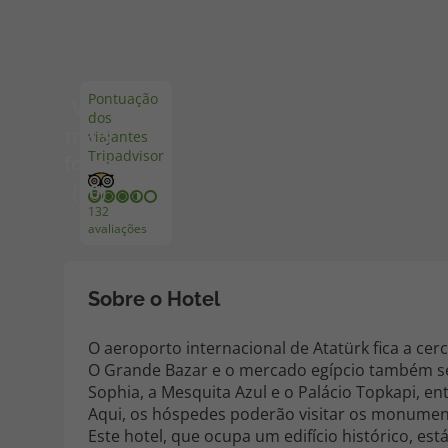
Pacotes de Férias
Cheque V
Pontuação
Ver
dos
Disneyland ® Paris
Blog TopV
mais
viajantes
Tripadvisor
fotos
(50)
132
avaliações
Sobre o Hotel
O aeroporto internacional de Atatürk fica a cer
O Grande Bazar e o mercado egípcio também s
Sophia, a Mesquita Azul e o Palácio Topkapi, en
Aqui, os hóspedes poderão visitar os monumento
Este hotel, que ocupa um edifício histórico, e