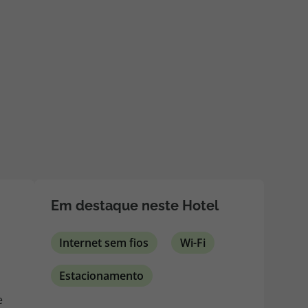
218 925 471
A sua agência de viagens Top Atlântico tem a preocupação de
estar sempre mais perto de si, para maior comodidade e total
facilidade na marcação das suas viagens, tem ainda ao seu
dispor o nosso call center a funcionar todos os dias úteis das
10:00 às 20:00 e Sábado das 10:00 às 14:00.
Em destaque neste Hotel
Internet sem fios
Wi-Fi
Estacionamento
e