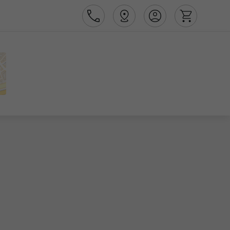
Área de Cliente
Agências
Contactos
Apoio ao cliente em Portugal
218 925 471
Apoio ao cliente no Estrangeiro