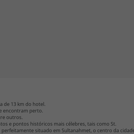
iagem
iagens
ca de 13 km do hotel.
e encontram perto.
tre outros.
s e pontos históricos mais célebres, tais como St.
stá perfeitamente situado em Sultanahmet, o centro da cidad