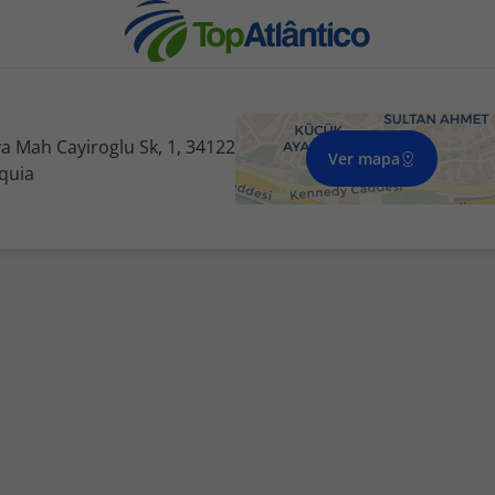
a Mah Cayiroglu Sk, 1, 34122
Ver mapa
quia
nhas
s
tas