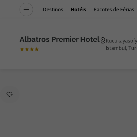
Destinos
Hotéis
Pacotes de Férias
Promoções
Blog TopViagens
Albatros Premier Hotel
Kucukayasofy
Istambul, Tur
Destinos
Escapadi
Voos
Cruzeiros
Hotéis
Promoçõe
Voos + Hotel
Especialis