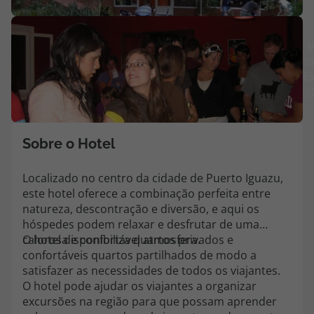
Agências
V
m
Contactos
fo
(
Apoio ao cliente em Portugal
218 925 471
Custo de uma chamada para a rede fixa nacional.
Sobre o Hotel
Apoio ao cliente no Estrangeiro
218 925 471
Localizado no centro da cidade de Puerto Iguazu,
este hotel oferece a combinação perfeita entre
Custo de uma chamada para a rede fixa nacional.
natureza, descontração e diversão, e aqui os
A sua agência de viagens Top Atlântico tem a preocupação de estar
hóspedes podem relaxar e desfrutar de uma
sempre mais perto de si, para maior comodidade e total facilidade
calorosa e confortável atmosfera.
O hotel disponibiliza quartos privados e
na marcação das suas viagens, tem ainda ao seu dispor o nosso call
confortáveis quartos partilhados de modo a
center a funcionar todos os dias úteis das 10:00 às 20:00 e Sábado
satisfazer as necessidades de todos os viajantes.
das 10:00 às 14:00.
O hotel pode ajudar os viajantes a organizar
excursões na região para que possam aprender