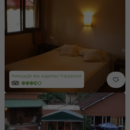
Cruzeiros
Promoções
Especialistas
Cheque Viagem
Rede de Lojas
Pontuação dos viajantes Tripadvisor
Blog TopViagens
Área de Cliente