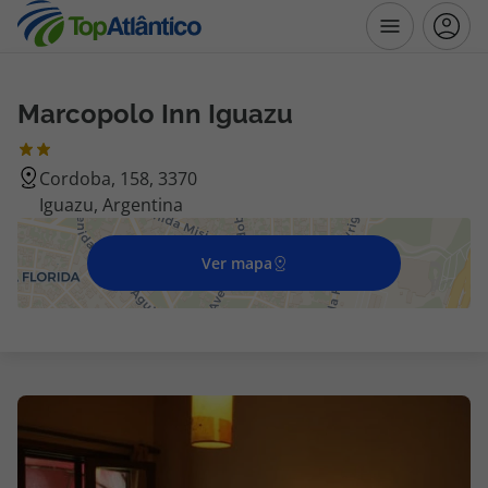
Marcopolo Inn Iguazu
Destinos
Cordoba, 158, 3370
Voos
Iguazu, Argentina
Hotéis
Ver mapa
Voos + Hotel
Pacotes de Férias
Disneyland ® Paris
Escapadinhas