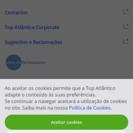
Contactos
Top Atlântico Corporate
Sugestões e Reclamações
Ao aceitar os cookies permite que a Top Atlântico
adapte o conteúdo às suas preferências.
Se continuar a navegar aceitará a utilização de cookies
2026 © Todos os direitos reservados:
Top Atlântico, Viagens e Turismo
no site. Saiba mais na nossa
Política de Cookies
.
S.A. – RNAVT 1833
Aceitar cookies