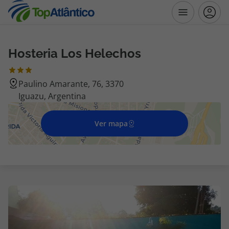
Hosteria Los Helechos
Destinos
Paulino Amarante, 76, 3370
Voos
Iguazu, Argentina
Hotéis
Ver mapa
Voos + Hotel
Pacotes de Férias
Disneyland ® Paris
Escapadinhas