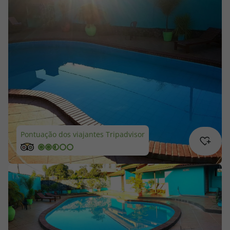
Cruzeiros
Promoções
Especialistas
Cheque Viagem
Rede de Lojas
Pontuação dos viajantes Tripadvisor
Blog TopViagens
Área de Cliente