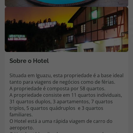
Agências
V
m
Contactos
fo
Apoio ao cliente em Portugal
218 925 471
Custo de uma chamada para a rede fixa nacional.
Sobre o Hotel
Apoio ao cliente no Estrangeiro
218 925 471
Situada em Iguazu, esta propriedade é a base ideal
tanto para viagens de negócios como de férias.
Custo de uma chamada para a rede fixa nacional.
A propriedade é composta por 58 quartos.
A sua agência de viagens Top Atlântico tem a preocupação de estar
A propriedade consiste em 11 quartos individuais,
sempre mais perto de si, para maior comodidade e total facilidade
31 quartos duplos, 3 apartamentos, 7 quartos
na marcação das suas viagens, tem ainda ao seu dispor o nosso call
triplos, 5 quartos quádruplos e 3 quartos
center a funcionar todos os dias úteis das 10:00 às 20:00 e Sábado
familiares.
das 10:00 às 14:00.
O Hotel está a uma rápida viagem de carro do
aeroporto.