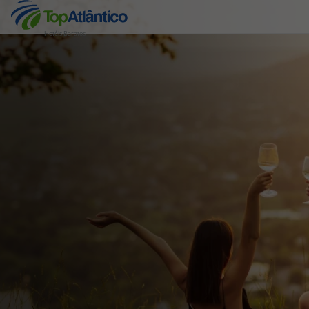
Hotéis Baratos
Destinos
Voos
Hotéis
Voos + Hotel
Pacotes de Férias
Disneyland ® Paris
Escapadinhas