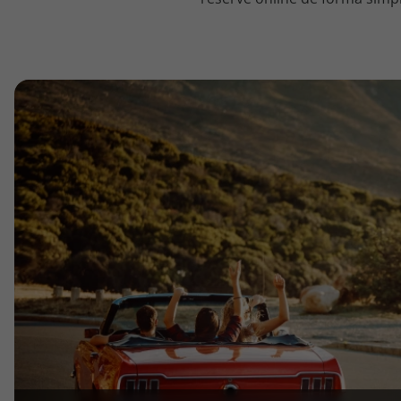
topatlantico@topatlantico.com