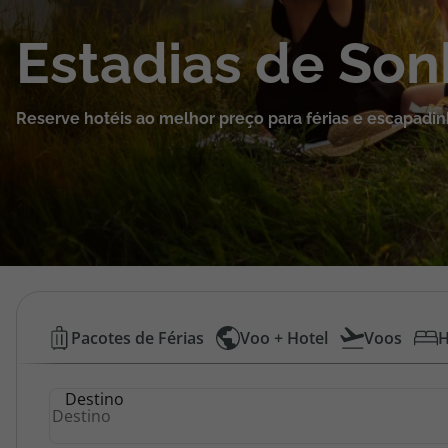
Cruzeiros
Estadias de So
Promoções
Reserve hotéis ao melhor preço para férias e escapadin
Especialistas
Cheque Viagem
Rede de Lojas
Blog TopViagens
Hotéis
Pacotes de Férias
Voo + Hotel
Voos
H
Baratos
Área de Cliente
Destino
|