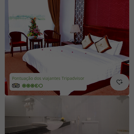
Cruzeiros
Promoções
Especialistas
Cheque Viagem
Rede de Lojas
Pontuação dos viajantes Tripadvisor
Blog TopViagens
Área de Cliente