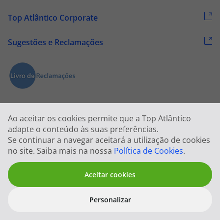
Top Atlântico Corporate
Sugestões e Reclamações
Ao aceitar os cookies permite que a Top Atlântico
adapte o conteúdo às suas preferências.
Se continuar a navegar aceitará a utilização de cookies
2026 © Todos os direitos reservados:
Top Atlântico, Viagens e Turismo
no site. Saiba mais na nossa
Política de Cookies
.
S.A. – RNAVT 1833
Aceitar cookies
Personalizar