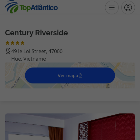
Century Riverside
Destinos
49 le Loi Street, 47000
Voos
Hue, Vietname
Hotéis
Ver mapa
Voos + Hotel
Pacotes de Férias
Disneyland ® Paris
Escapadinhas