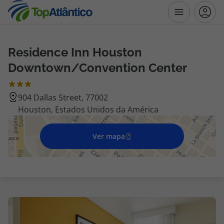
Residence Inn Houston
Destinos
Downtown/Convention Center
Voos
904 Dallas Street, 77002
Houston, Estados Unidos da América
Hotéis
Voos + Hotel
Ver mapa
Pacotes de Férias
Disneyland ® Paris
Escapadinhas