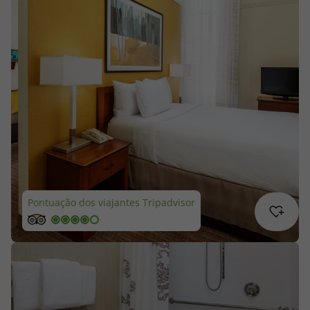
Cruzeiros
Promoções
Especialistas
Cheque Viagem
Rede de Lojas
Blog TopViagens
Pontuação dos viajantes Tripadvisor
Área de Cliente